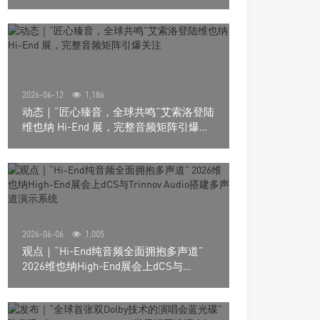
道极致影院
2026-06-12
1,186
动态｜“匠心臻音，全球共鸣”艾索洛登陆
维也纳 Hi-End 展，完整音频矩阵引爆关
注
2026-06-06
1,005
观点｜“Hi-End纯音频全面拥抱多声道”
2026维也纳High-End展会上dCS与
Trinnov Audio搭建多声道演示系统