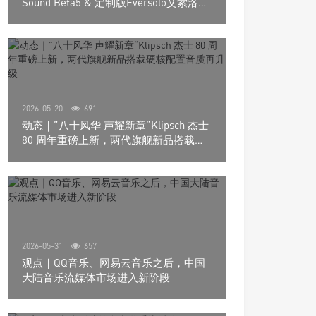
Sound Beta5 & 定制版Eversolo艾索洛
Play音响组合
2026-05-20
691
动态｜”八十风华 声耀新章“Klipsch 杰士
80 周年重磅上新，两代旗舰新品搭载硬
核配置音质再升级
2026-05-31
657
观点｜QQ音乐、网易云音乐之后，中国
大陆音乐流媒体市场进入新阶段