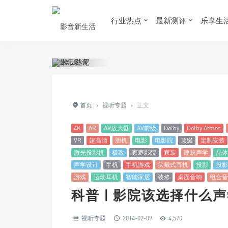
行业热点
最新测评
乐享生
首页
›
视听专题
›
正文
4K
AR
AV放大器
AV前级
Dolby
Dolby Atmos
VR
超高清
胆机
电影
电影院
顶级
定制安装
激光投影机
极致
家庭影院
家装
建筑声学
晶体
声学设计
手机
手机游戏
头戴式耳机
投影
投影
游戏
运动耳机
智能家居
装修
桌面音响
组合音
科普 | 影院该选择什么
视听专题
2014-02-09
4,570