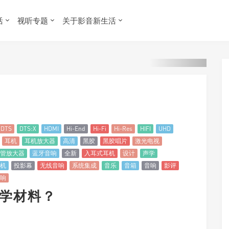
活
视听专题
关于影音新生活
DTS
DTS:X
HDMI
Hi-End
Hi-Fi
Hi-Res
HIFI
UHD
耳机
耳机放大器
高清
黑胶
黑胶唱片
激光电视
管放大器
蓝牙音响
全新
入耳式耳机
设计
声学
机
投影幕
无线音响
系统集成
音乐
音箱
音响
影评
响
声学材料？