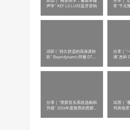
新品｜“雕塑美学，邂逅卓越
分享｜“
声学” KEF LS LUXE蓝牙音响
常”千元
荐
试听 | “持久舒适的高保真聆
分享｜“
听” Beyerdynamic拜雅 DT
满”杰科 
30 IE 入耳式监听耳机
设计奖
分享｜“黑胶音乐系统选购和
试用｜“
升级” 2026年度推荐的黑胶
书房场景” A
播放系统
数字音乐