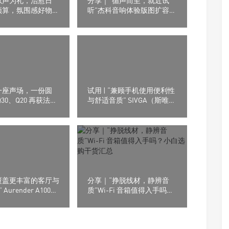
以声为礼，治愈日
分享｜“循声而至，就近试
预算，氛围感好物推
听”杰科音响体验版图扩容，
看看门店在不在你身边
一座声场，一份圆
试用 | “兼顾手机使用便利性
Q30、Q20 再获法国
与舒适音质” SIVGA（斯唯
嘉）M260平头耳塞
覆盖更丰富的客厅与
分享｜“挣脱线材，静辨音
urender A1000
质”Wi-Fi 音箱值得入手吗？
播放器
小白选购干货汇总