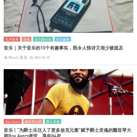
艺术世界
音乐
音乐爱好者
音乐趣事
音乐｜关于音乐的10个有趣事实，既令人惊讶又很少被提及
Music 音乐
2026-05-29
Roy Ayers
颤音琴大师
爵士灵魂
音乐 | “为爵士乐注入了更多放克元素”赋予爵士灵魂的颤音琴大
师Roy Ayers逝世，享年84岁