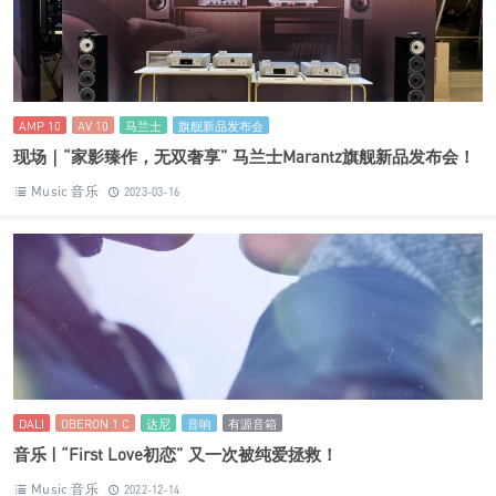
AMP 10
AV 10
马兰士
旗舰新品发布会
现场｜“家影臻作，无双奢享” 马兰士Marantz旗舰新品发布会！
Music 音乐
2023-03-16
DALI
OBERON 1 C
达尼
音响
有源音箱
音乐 | “First Love初恋” 又一次被纯爱拯救！
Music 音乐
2022-12-14