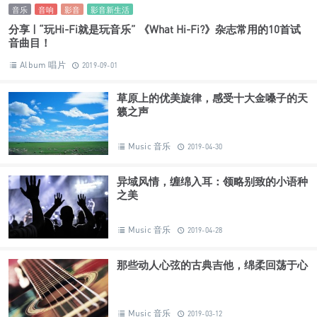
音乐
音响
影音
影音新生活
分享 | “玩Hi-Fi就是玩音乐” 《What Hi-Fi?》杂志常用的10首试
音曲目！
Album 唱片
2019-09-01
草原上的优美旋律，感受十大金嗓子的天
籁之声
Music 音乐
2019-04-30
异域风情，缠绵入耳：领略别致的小语种
之美
Music 音乐
2019-04-28
那些动人心弦的古典吉他，绵柔回荡于心
Music 音乐
2019-03-12