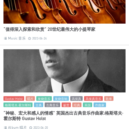
“值得深入探索和欣赏” 20世纪最伟大的小提琴家
Music 音乐
2023-06-24
Gustav Holst
唱片
发烧音乐
发烧音响
高保真
高保真音乐
歌单
格斯塔夫·霍尔斯特
古典
古典音乐
鉴赏
经典
英国
作曲家
“神秘、宏大和感人的情感” 英国杰出古典音乐作曲家:格斯塔夫·
霍尔斯特 Gustav Holst
Album 唱片
2023-06-20