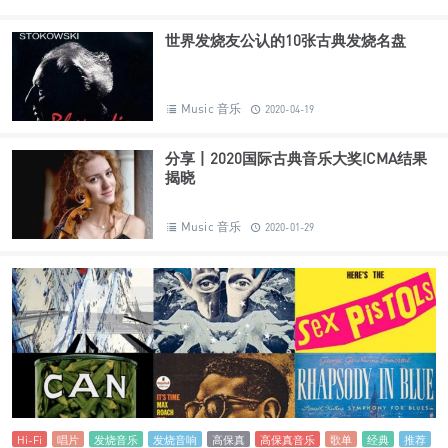
世界发烧友公认的10张古典发烧名盘
Music 音乐
2020-04-19
分享丨2020国际古典音乐大奖ICMA结果
揭晓
Music 音乐
2020-01-29
Hi-Fi
唱片
发烧音乐
发烧音响
高保真
高保真音乐
歌单
经典
推荐