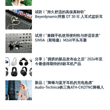
试听 | “持久舒适的高保真聆听”
Beyerdynamic拜雅 DT 30 IE 入耳式监听耳
机
试用 | “兼顾手机使用便利性与舒适音质”
SIVGA（斯唯嘉）M260平头耳塞
分享｜“拥挤的新品发布会之后” 2026年至
今最值得期待的8款耳机产品
新品｜“降噪与蓝牙耳机的充电焦虑”
Audio-Technica铁三角ATH-CKD7NC降噪入
耳式耳机