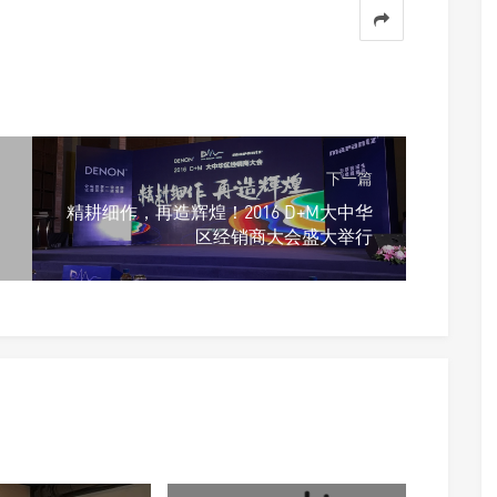
下一篇
精耕细作，再造辉煌！2016 D+M大中华
区经销商大会盛大举行