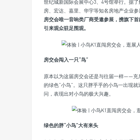
世纪城新国际会展中心3、4号馆举行。据
房、宏达、嘉里、华宇等知名房地产企业参
房交会唯一音响类厂商受邀参展，携旗下首
引来观众驻足围观。
房交会闯入一只“鸟”
原本以为这届房交会还是与往届一样——充
的绿色“小鸟”。这只胖乎乎的小鸟一出现
问，表现出对小鸟的极大兴趣。
绿色的胖“小鸟”大有来头