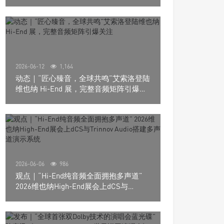
道极致影院
2026-06-12
1,164
动态｜“匠心臻音，全球共鸣”艾索洛登陆
维也纳 Hi-End 展，完整音频矩阵引爆关
注
2026-06-06
986
观点｜“Hi-End纯音频全面拥抱多声道”
2026维也纳High-End展会上dCS与
Trinnov Audio搭建多声道演示系统