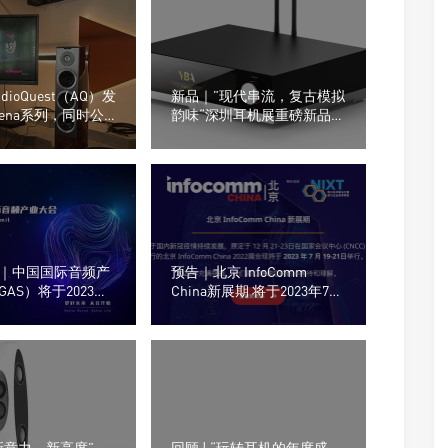
ioQuest（AQ）发
新品｜”现代串流，复古模拟
ena系列，同时公
韵味“深圳耳机展重磅新品：
underbird
YBA YM302 流媒体一体机
ragon XTRM和
｜中国国际音频产
预告｜北京 InfoComm
AS）将于2023年3
China新展期 将于2023年7月
0日举办
19–21日举行
新意力，新高度”
回顾 | “玩转耳机的年度盛