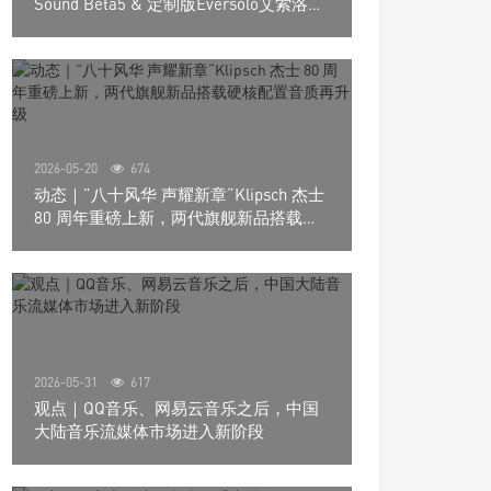
Sound Beta5 & 定制版Eversolo艾索洛
Play音响组合
2026-05-20
674
动态｜”八十风华 声耀新章“Klipsch 杰士
80 周年重磅上新，两代旗舰新品搭载硬
核配置音质再升级
2026-05-31
617
观点｜QQ音乐、网易云音乐之后，中国
大陆音乐流媒体市场进入新阶段