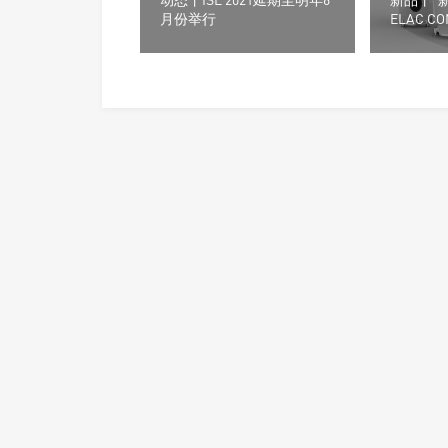
月份举行
ELAC C
器