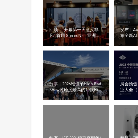
回顾｜“开幕第一天意义非
发布｜Aud
凡” 首届 StereoNET 亚洲高
布全新At
级音响及视听展
布升级款Th
XTRM、D
BassZilla
分享｜2026维也纳High End
展会预告
Show讨论度最高的10款Hi-
业大会（G
Fi产品
月28-3
动态丨ISE 2021延期至明年6
新品丨”