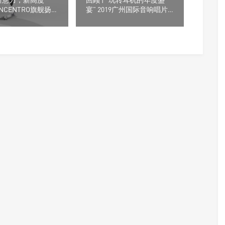
ONCENTRO旗舰扬声
宴” 2019广州国际音响唱片
展耳机篇