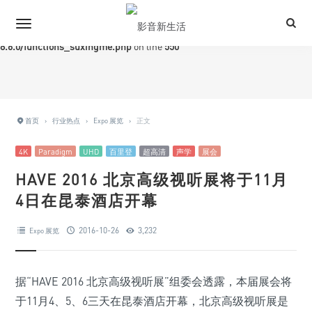
Warning
: Trying to access array offset on value of type bool in
/www/wwwroot/iavlife.com/wp-content/themes/Grace-
8.6.0/functions_suxingme.php
on line
550
首页
›
行业热点
›
Expo 展览
›
正文
4K
Paradigm
UHD
百里登
超高清
声学
展会
HAVE 2016 北京高级视听展将于11月
4日在昆泰酒店开幕
2016-10-26
3,232
Expo 展览
据“HAVE 2016 北京高级视听展”组委会透露，本届展会将
于11月4、5、6三天在昆泰酒店开幕，北京高级视听展是