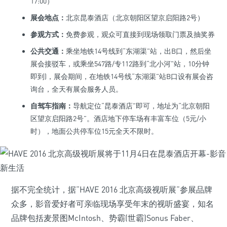
17:00）
展会地点：
北京昆泰酒店（北京朝阳区望京启阳路2号）
参观方式：
免费参观，观众可直接到现场领取门票及抽奖券
公共交通：
乘坐地铁14号线到“东湖渠”站，出B口，然后坐
展会接驳车，或乘坐547路/专112路到“北小河”站，10分钟
即到)，展会期间，在地铁14号线“东湖渠”站B口设有展会咨
询台，全天有展会服务人员。
自驾车指南：
导航定位“昆泰酒店”即可，地址为“北京朝阳
区望京启阳路2号”。酒店地下停车场有丰富车位（5元/小
时），地面公共停车位15元全天不限时。
据不完全统计，据“HAVE 2016 北京高级视听展”参展品牌
众多，影音爱好者可亲临现场享受年末的视听盛宴，知名
品牌包括麦景图McIntosh、势霸(世霸)Sonus Faber、