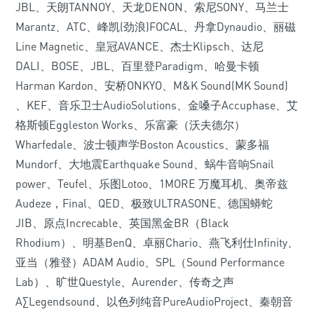
JBL、天朗TANNOY、天龙DENON、索尼SONY、马兰士
Marantz、ATC、峰凯(劲浪)FOCAL、丹拿Dynaudio、丽磁
Line Magnetic、皇冠AVANCE、杰士Klipsch、达尼
DALI、BOSE、JBL、百里登Paradigm、哈曼卡顿
Harman Kardon、安桥ONKYO、M&K Sound(MK Sound)
、KEF、音乐卫士AudioSolutions、金嗓子Accuphase、艾
格斯顿Eggleston Works、乐富豪（沃夫德尔）
Wharfedale、波士顿声学Boston Acoustics、蒙多福
Mundorf、大地震Earthquake Sound、蜗牛音响Snail
power、Teufel、乐图Lotoo、1MORE 万魔耳机、奥帝兹
Audeze，Final、QED、极致ULTRASONE、德国蟒蛇
JIB、原点Increcable、英国黑金BR（Black
Rhodium）、明基BenQ、卓丽Chario、燕飞利仕Infinity、
亚当（雅登）ADAM Audio、SPL（Sound Performance
Lab）、旷世Questyle、Aurender、传奇之声
A∑Legendsound、以色列纯音PureAudioProject、秦朝音