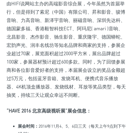
由HIFI说网站主办的高端影音综合展，今年虽然为首届举
行，但是得到了索尼（中国）有限公司、昇和影音、骏博
音响、力高音响、新泽宇音响、丽磁音响、深圳先达科、
德国蒙多福、香港毅智科技ECT、阿玛尼( amari )音响、
北昌影音、杰作影音、驰生影音、重庆隆宇、德国蟒蛇、
宏韵声光、润丰名线坊等知名品牌和商家的支持，参展企
业超过70家，展览面积超过2000平方米，展出品牌超过
100家，参展器材预计超过600多款。同时，为了回馈参展
商和各位影音爱好者的支持，本届展会设立的奖品金额超
过5万元，包括蓝牙音箱、发烧耳机、便携式音乐播放
器、4K机顶盒播放器、发烧线材、耳放等奖品类型，每天
抽奖，持续三天让观众幸运不间断。
“
HAVE 2016
北京高级视听展”展会信息：
展会时间：
2016年11月4、5、6日三天（每天上午9点到下午