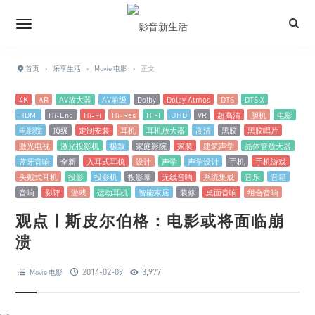
首页
›
乐享生活
›
Movie 电影
›
正文
4K
AR
AV放大器
AV前级
Dolby
Dolby Atmos
DTS
DTS:X
HDMI
Hi-End
Hi-Fi
Hi-Res
HIFI
UHD
VR
超高清
胆机
电影
电影院
顶级
定制安装
耳机
耳机放大器
高清
黑胶
黑胶唱片
激光电视
激光投影机
极致
家庭影院
家装
建筑声学
晶体管放大器
蓝牙音响
全新
入耳式耳机
设计
声学
声学设计
手机
手机游戏
头戴式耳机
投影
投影机
投影幕
无线音响
系统集成
音乐
音箱
音响
影评
游戏
运动耳机
智能家居
装修
桌面音响
组合音响
观点 | 斯皮尔伯格：电影或将面临崩
溃
2014-02-09
3,977
Movie 电影