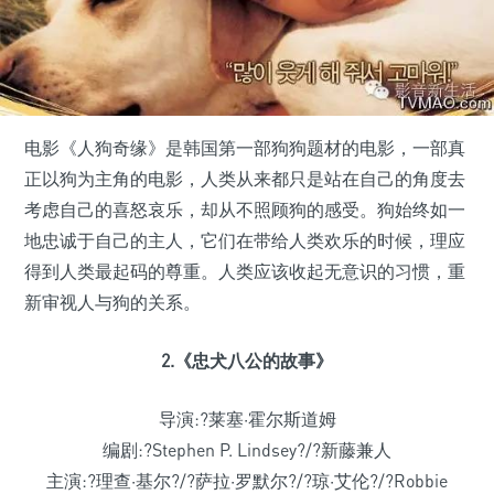
电影《人狗奇缘》是韩国第一部狗狗题材的电影，一部真
正以狗为主角的电影，人类从来都只是站在自己的角度去
考虑自己的喜怒哀乐，却从不照顾狗的感受。狗始终如一
地忠诚于自己的主人，它们在带给人类欢乐的时候，理应
得到人类最起码的尊重。人类应该收起无意识的习惯，重
新审视人与狗的关系。
2.《忠犬八公的故事》
导演:?莱塞·霍尔斯道姆
编剧:?Stephen P. Lindsey?/?新藤兼人
主演:?理查·基尔?/?萨拉·罗默尔?/?琼·艾伦?/?Robbie