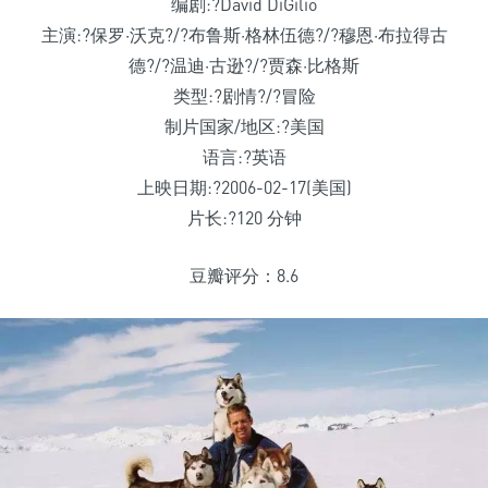
编剧:?David DiGilio
主演:?保罗·沃克?/?布鲁斯·格林伍德?/?穆恩·布拉得古
德?/?温迪·古逊?/?贾森·比格斯
类型:?剧情?/?冒险
制片国家/地区:?美国
语言:?英语
上映日期:?2006-02-17(美国)
片长:?120 分钟
豆瓣评分：8.6