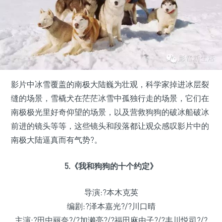
影片中冰雪覆盖的南极大陆巍为壮观，科学家掉进冰层裂
缝的场景，雪橇犬在茫茫冰雪中孤独行走的场景，它们在
南极极光里好奇仰望的场景，以及营救狗狗的破冰船破冰
前进的镜头等等，这些镜头和段落都让观众感叹影片中的
南极大陆逼真而有气势?。
5.《我和狗狗的十个约定》
导演:?本木克英
编剧:?泽本嘉光?/?川口晴
主演:?田中丽奈?/?加濑亮?/?福田麻由子?/?丰川悦司?/?