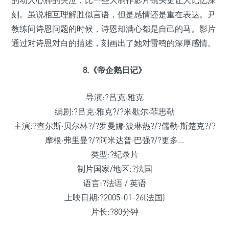
刻。虽说相互理解胜似言语，但是感情还是重在表达。尹
教练问诗恩问题的时候，诗恩却满心都是自己的马。影片
通过对诗恩对白的描述，刻画出了她对雷鸣的深厚感情。
8.《帝企鹅日记》
导演:?吕克·雅克
编剧:?吕克·雅克?/?米歇尔·菲思勒
主演:?查尔斯·贝尔林?/?罗曼娜·波琳热?/?儒勒·斯楚克?/?
摩根·弗里曼?/?阿米达普·巴强?/?更多…
类型:?纪录片
制片国家/地区:?法国
语言:?法语 / 英语
上映日期:?2005-01-26(法国)
片长:?80分钟