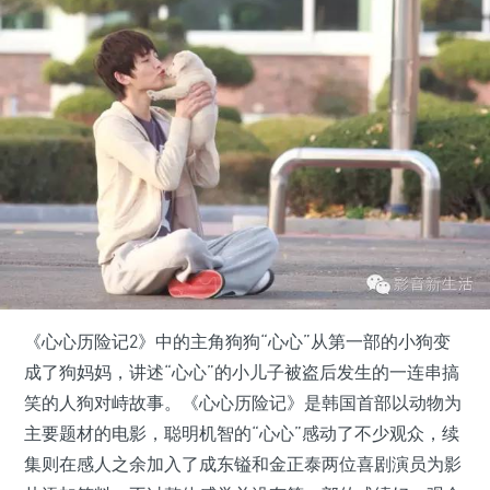
《心心历险记2》中的主角狗狗“心心”从第一部的小狗变
成了狗妈妈，讲述“心心”的小儿子被盗后发生的一连串搞
笑的人狗对峙故事。《心心历险记》是韩国首部以动物为
主要题材的电影，聪明机智的“心心”感动了不少观众，续
集则在感人之余加入了成东镒和金正泰两位喜剧演员为影