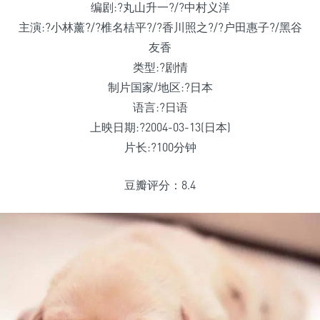
编剧:?丸山升一?/?中村义洋
主演:?小林薰?/?椎名桔平?/?香川照之?/?户田惠子?/黑谷
友香
类型:?剧情
制片国家/地区:?日本
语言:?日语
上映日期:?2004-03-13(日本)
片长:?100分钟
豆瓣评分：8.4