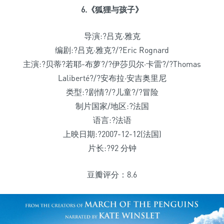
6.《狐狸与孩子》
导演:?吕克·雅克
编剧:?吕克·雅克?/?Eric Rognard
主演:?贝蒂?若耶-布萝?/?伊莎贝尔·卡雷?/?Thomas
Laliberté?/?安布拉·安吉奥里尼
类型:?剧情?/?儿童?/?冒险
制片国家/地区:?法国
语言:?法语
上映日期:?2007-12-12(法国)
片长:?92 分钟
豆瓣评分：8.6