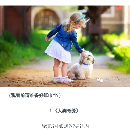
（观看前请准备好纸巾*N）
1.《人狗奇缘》
导演:?朴银炯?/?吴达均