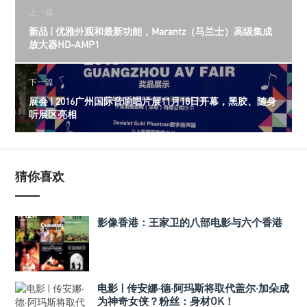
上一篇
新品 | 优雅外观和最新功能，Marantz（马兰士）高级集成
放大器HD-AMP1
下一篇
展会 | 2016广州国际音响唱片展11月18日开幕，黑胶、随身
听展区亮相
猜你喜欢
影像香港：王家卫的八部电影与六个香港
电影 | 传安娜·德·阿玛斯将取代盖尔·加朵成
为神奇女侠？粉丝：身材OK！