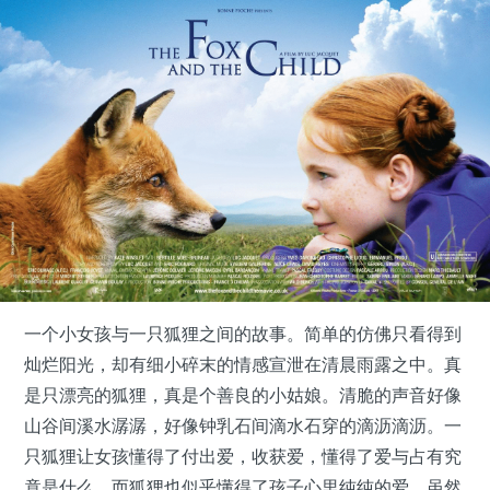
一个小女孩与一只狐狸之间的故事。简单的仿佛只看得到
灿烂阳光，却有细小碎末的情感宣泄在清晨雨露之中。真
是只漂亮的狐狸，真是个善良的小姑娘。清脆的声音好像
山谷间溪水潺潺，好像钟乳石间滴水石穿的滴沥滴沥。一
只狐狸让女孩懂得了付出爱，收获爱，懂得了爱与占有究
竟是什么。而狐狸也似乎懂得了孩子心里纯纯的爱，虽然