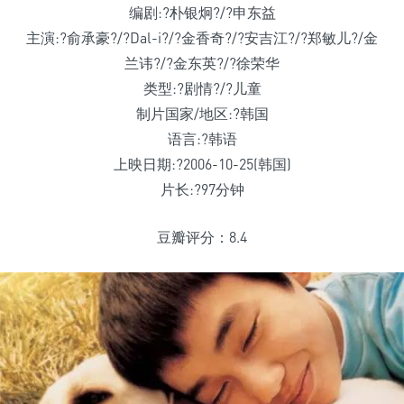
编剧:?朴银炯?/?申东益
主演:?俞承豪?/?Dal-i?/?金香奇?/?安吉江?/?郑敏儿?/金
兰讳?/?金东英?/?徐荣华
类型:?剧情?/?儿童
制片国家/地区:?韩国
语言:?韩语
上映日期:?2006-10-25(韩国)
片长:?97分钟
豆瓣评分：8.4