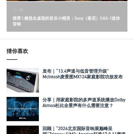
下一篇
推荐 | 栖息在桌面的音乐小精灵：Sony（索尼）CAS-1迷你
音响
猜你喜欢
发布｜“13.4声道与低音管理升级”
McIntosh麦景图MX124家庭影院功放发布
分享｜用家庭影院的多声道系统播放Dolby
Atmos杜比全景声有什么需要注意？
回顾｜“2026北京国际音响展巅峰呈
现”Trinnov+SIM2+Aperion打造17.8.11声道