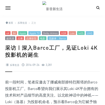
首页
›
乐享生活
›
正文
4K
8K
Apple
Apple TV
Dolby Atmos
HDR
Loki
tvOS
UHD
超高清
点播
点播影院
电影
流媒体，Barco
采访 | 深入Barco工厂，见证Loki 4K
投影机的诞生
2016-09-26
3,281
乐享生活
前一段时间，笔者应邀去了挪威南部腓特烈斯塔的Barco
投影机工厂。Barco希望向我们展示其Loki 4K平台拥有的
技术和对产品细节的高度关注。以北欧神话中的神祇——
Loki（洛基）为投影机命名，预示着Barco会为它赋予独