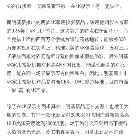
4K的分辨率，实际像素不够，在4K显示上有一定缺陷。
而明基新推出的两款4K家用投影新品，采用德州仪器最新
的0.66英寸4K DLP芯片，这块芯片的特点在于面积小，而
且凭借上面的四百万个微镜片通过高速翻转，能够将830
万像素投射在荧幕上，精准完美的4K像素呈现，没有三片
式液晶面板对齐问题所导致的图像或颜色伪影。另外明基
4K家用投影机拥有超高ANSI对比度，能呈现超高的对比
度，能在同一场景显示应有的黑和白。因此，明基新上市
4K家用投影机产品是符合CEA、UHD规范标准，目前市面
上最“真”的4K产品。
除了在4K显示方面求真外，明基新品还在光源上也做了大
胆的改变。其中一款4K新品X12000采用飞利浦最新款高亮
HLD光源亮度达到2000流明。对于为什么不采用当下横行
大热的激光光源，黄书韦直言表示，明基上新品不是跟