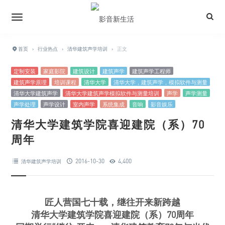
首页
›
行业热点
›
清华建筑声学培训
›
正文
定制安装
家庭影院
建筑设计
建筑声学
建筑声学工程师
建筑声学原理
培训课程
清华大学
清华大学，建筑声学，模拟软件与测量
清华大学建筑声学
清华大学建筑声学模拟软件与测量培训
声学
声学测量
声学处理
声学设计
室内声学
系统集成
音响
影音娱乐
清华大学建筑学院喜迎建院（系）70
周年
2016-10-30
4,400
清华建筑声学培训
匠人营国七十载，继往开来新跨越
清华大学建筑学院喜迎建院（系）70周年