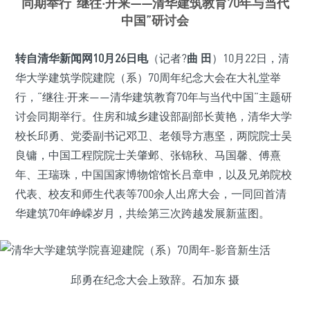
同期举行“继往·开来——清华建筑教育70年与当代
中国”研讨会
转自清华新闻网10月26日电
（记者?
曲 田
）10月22日，清
华大学建筑学院建院（系）70周年纪念大会在大礼堂举
行，“继往·开来——清华建筑教育70年与当代中国”主题研
讨会同期举行。住房和城乡建设部副部长黄艳，清华大学
校长邱勇、党委副书记邓卫、老领导方惠坚，两院院士吴
良镛，中国工程院院士关肇邺、张锦秋、马国馨、傅熹
年、王瑞珠，中国国家博物馆馆长吕章申，以及兄弟院校
代表、校友和师生代表等700余人出席大会，一同回首清
华建筑70年峥嵘岁月，共绘第三次跨越发展新蓝图。
邱勇在纪念大会上致辞。石加东 摄