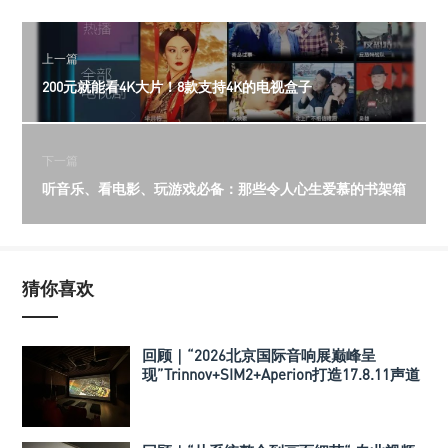
上一篇
200元就能看4K大片！8款支持4K的电视盒子
下一篇
听音乐、看电影、玩游戏必备：那些令人心生爱慕的书架箱
猜你喜欢
回顾｜“2026北京国际音响展巅峰呈
现”Trinnov+SIM2+Aperion打造17.8.11声道
极致影院