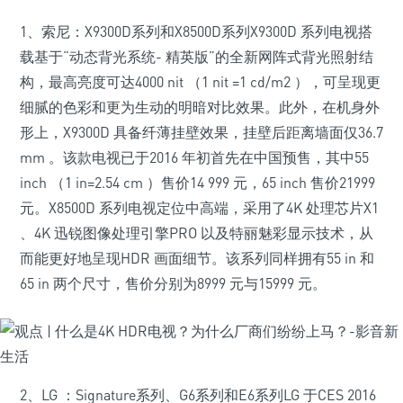
1、索尼：X9300D系列和X8500D系列X9300D 系列电视搭
载基于“动态背光系统- 精英版”的全新网阵式背光照射结
构，最高亮度可达4000 nit （1 nit =1 cd/m2 ），可呈现更
细腻的色彩和更为生动的明暗对比效果。此外，在机身外
形上，X9300D 具备纤薄挂壁效果，挂壁后距离墙面仅36.7
mm 。该款电视已于2016 年初首先在中国预售，其中55
inch （1 in=2.54 cm ）售价14 999 元，65 inch 售价21999
元。X8500D 系列电视定位中高端，采用了4K 处理芯片X1
、4K 迅锐图像处理引擎PRO 以及特丽魅彩显示技术，从
而能更好地呈现HDR 画面细节。该系列同样拥有55 in 和
65 in 两个尺寸，售价分别为8999 元与15999 元。
2、LG ：Signature系列、G6系列和E6系列LG 于CES 2016