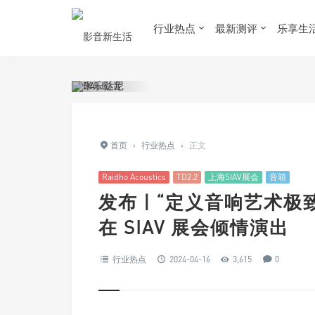
行业热点
最新测评
乐享生
首页
›
行业热点
›
正文
Raidho Acoustics
TD2.2
上海SIAV展会
音箱
发布 | “定义音响艺术极致”Ra
在 SIAV 展会倾情演出
行业热点
2024-04-16
3,615
0