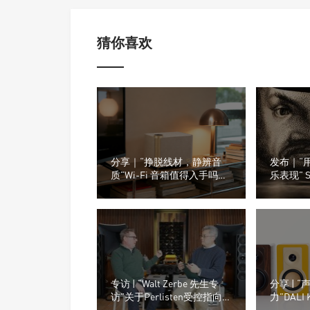
猜你喜欢
分享｜“挣脱线材，静辨音
发布｜“
质”Wi-Fi 音箱值得入手吗？
乐表现” S
小白选购干货汇总
全新的Oly
专访 | “Walt Zerbe 先生专
分享 | 
访”关于Perlisten受控指向
力”DALI
性、房间摆位与测量数据
《eCous