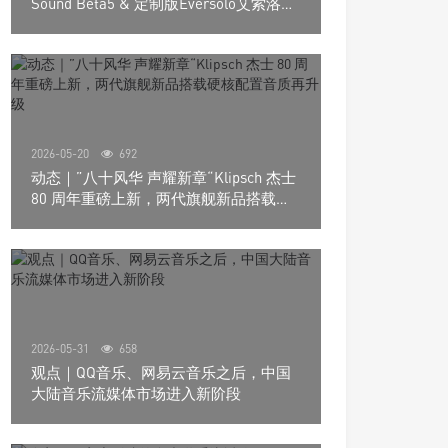
Sound Beta5 & 定制版Eversolo艾索洛
Play音响组合
2026-05-20
692
动态｜”八十风华 声耀新章“Klipsch 杰士
80 周年重磅上新，两代旗舰新品搭载硬
核配置音质再升级
2026-05-31
658
观点｜QQ音乐、网易云音乐之后，中国
大陆音乐流媒体市场进入新阶段