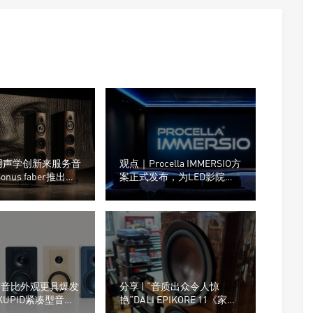
用声学创新来服务音
观点｜Procella IMMERSIO方
onus faber推出了
案正式发布，为LED影院重
mpica G3系列音箱
新设计声音系统
“声音比外观更具爆发
分享 | “音质出众令人惊
 KUPID紧凑型音箱
艳”DALI EPIKORE 11《家庭
tics》评测
影院高保真