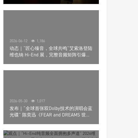
道极致影院
2026-06-12
1,186
动态｜“匠心臻音，全球共鸣”艾索洛登陆
维也纳 Hi-End 展，完整音频矩阵引爆关
注
2026-05-30
1,017
发布｜“全球首张双Dolby技术的演唱会蓝
光碟” 陈奕迅《FEAR and DREAMS 世界
巡回演唱会》4K UHD BD新品发布会