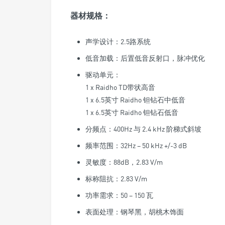
器材规格：
声学设计：2.5路系统
低音加载：后置低音反射口，脉冲优化
驱动单元：
1 x Raidho TD带状高音
1 x 6.5英寸 Raidho 钽钻石中低音
1 x 6.5英寸 Raidho 钽钻石低音
分频点：400Hz 与 2.4 kHz 阶梯式斜坡
频率范围：32Hz – 50 kHz +/-3 dB
灵敏度：88dB，2.83 V/m
标称阻抗：2.83 V/m
功率需求：50 – 150 瓦
表面处理：钢琴黑，胡桃木饰面