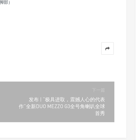
括脚部）
下一篇
发布 | “极具进取，震撼人心的代表
作”全新DUO MEZZO G3全号角喇叭全球
首秀