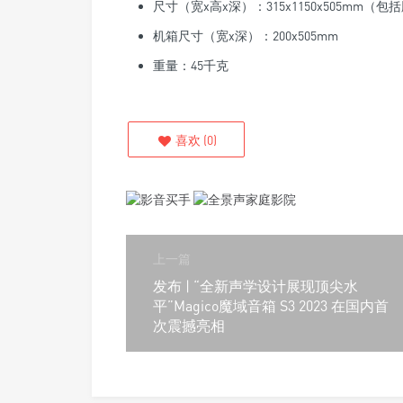
尺寸（宽x高x深）：315x1150x505mm（包
机箱尺寸（宽x深）：200x505mm
重量：45千克
喜欢
(
0
)
上一篇
发布 | “全新声学设计展现顶尖水
平”Magico魔域音箱 S3 2023 在国内首
次震撼亮相