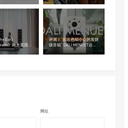
（Hometheaterhifi）》测评
he Ear》
评测丨“最出色却小众的发烧
ograde》两大英国媒
级音箱” DALI MENUET达尼
年度最佳音箱
皇太子音箱
en S7t LE限量版
网址