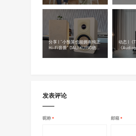
分享 | “小预算也能拥有纯正
动态 |《T
Hi-Fi音质” DALI KUPID德国
《Audi
杂志《lite-Magazin》评测
体2025
Perlist
发表评论
昵称
邮箱
*
*