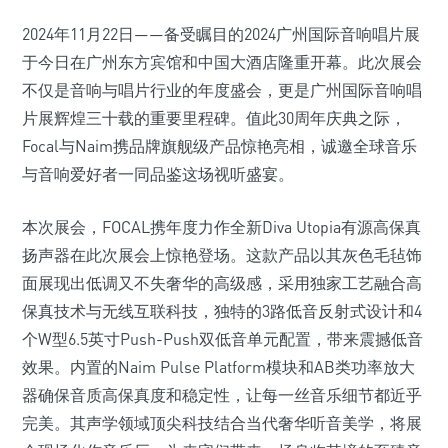
2024年11月22日——备受瞩目的2024广州国际音响唱片展
于今日在广州东方宾馆和中国大酒店隆重开幕。此次展会
不仅是音响与唱片行业的年度盛会，更是广州国际音响唱
片展辉煌三十载的重要里程碑。值此30周年庆典之际，
Focal与Naim携品牌旗舰级产品惊艳亮相，诚邀全球音乐
与音响爱好者一同品鉴这场视听盛宴。
本次展会，FOCAL携年度力作全新Diva Utopia有源高保真
扬声器在此次展会上惊艳登场。这款产品以其灰色毛毡饰
面展现出低调又不失奢华的高级感，采用独家工艺融合高
保真技术与无线互联科技，独特的3路低音反射式设计和4
个W型6.5英寸Push-Push双低音单元配置，带来震撼低音
效果。内置的Naim Pulse Platform模块和AB类功率放大
器确保音质高保真度和稳定性，让每一丝音乐细节都近乎
完美。其声学领域顶尖科技结合当代奢华听音美学，将展