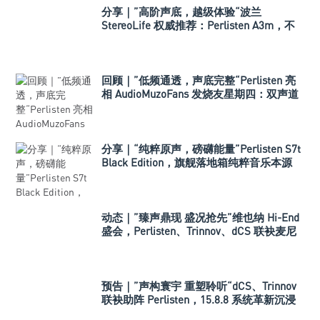
分享｜”高阶声底，越级体验“波兰
StereoLife 权威推荐：Perlisten A3m，不
止是平替，重新定义高端入门
回顾｜”低频通透，声底完整“Perlisten 亮
相 AudioMuzoFans 发烧友星期四：双声道
加低音炮，是折腾还是刚需？
分享｜“纯粹原声，磅礴能量”Perlisten S7t
Black Edition，旗舰落地箱纯粹音乐本源
动态｜”臻声鼎现 盛况抢先”维也纳 Hi-End
盛会，Perlisten、Trinnov、dCS 联袂麦尼
塔打造旗舰多声道系统
预告｜”声构寰宇 重塑聆听“dCS、Trinnov
联袂助阵 Perlisten，15.8.8 系统革新沉浸
式音乐重播