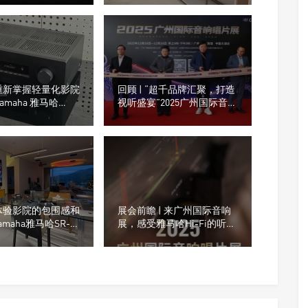
重新掌握轻量化影院
回顾 | “超千品牌汇聚，打造
amaha 雅马哈
视听盛宴”2025广州国际音响
5.2声道/8K AV放大
唱片展
体验影院的包围感和
展会前瞻 | 来广州国际音响
amaha雅马哈SR-
展，感受雅马哈Hi-Fi的听觉
SET旗舰回音壁套装
震撼