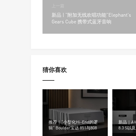
上一篇
新品 | “附加无线欢唱功能”Elephant's
Gears Cube 携带式蓝牙音响
猜你喜欢
推荐｜“小型化Hi-End的逻
新品｜AVM
辑” Boulder宝达 851与808
8.3 S以及
Ovatio