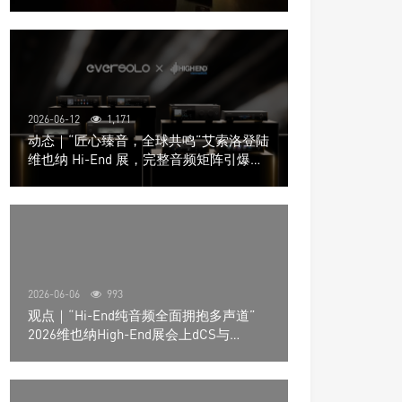
道极致影院
2026-06-12
1,171
动态｜“匠心臻音，全球共鸣”艾索洛登陆
维也纳 Hi-End 展，完整音频矩阵引爆关
注
2026-06-06
993
观点｜“Hi-End纯音频全面拥抱多声道”
2026维也纳High-End展会上dCS与
Trinnov Audio搭建多声道演示系统