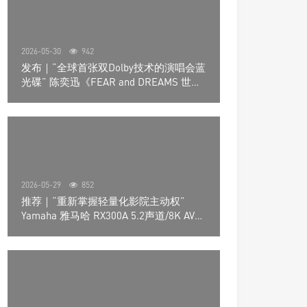
2026-05-30
942
发布｜“全球首张双Dolby技术的演唱会蓝
光碟” 陈奕迅《FEAR and DREAMS 世界
巡回演唱会》4K UHD BD新品发布会
2026-05-29
852
推荐｜“重新掌握轻量化影院主动权”
Yamaha 雅马哈 RX300A 5.2声道/8K AV放
大器