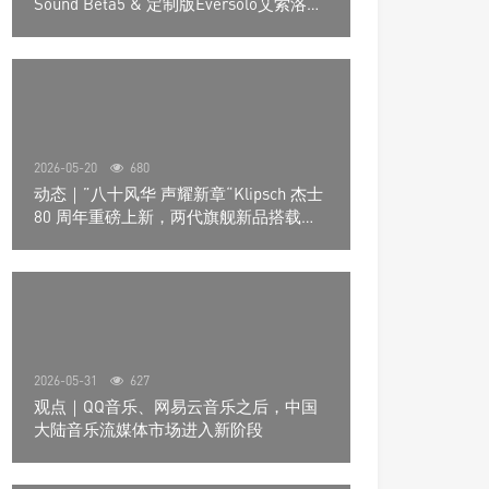
Sound Beta5 & 定制版Eversolo艾索洛
Play音响组合
2026-05-20
680
动态｜”八十风华 声耀新章“Klipsch 杰士
80 周年重磅上新，两代旗舰新品搭载硬
核配置音质再升级
2026-05-31
627
观点｜QQ音乐、网易云音乐之后，中国
大陆音乐流媒体市场进入新阶段