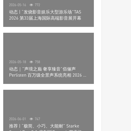
2026-05-16
772
动态 | “发烧影音娱乐大型游乐场”TAS
2026 第33届上海国际高端影音展开幕
2026-05-18
758
动态｜”声境之巅 奢享臻音”佰俪声
Perlisten 百万级全景声系统亮相 2026 北
京国际音响展
2026-06-01
747
推荐 | “极简、小巧、大能耐” Starke