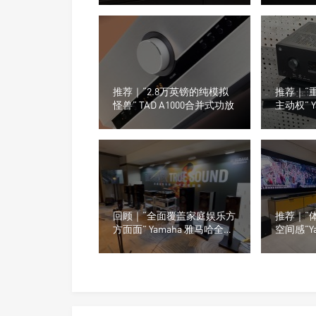
推荐｜“2.8万英镑的纯模拟
推荐｜“
怪兽” TAD A1000合并式功放
主动权” Y
RX300A 
器
回顾｜“全面覆盖家庭娱乐方
推荐｜“
方面面” Yamaha 雅马哈全阵
空间感”Y
容亮相2025广州国际音响唱
X90A 
片展！