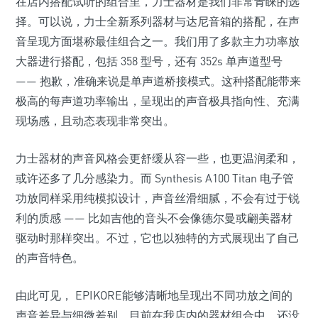
在店内搭配试听的组合里，力士器材是我们非常青睐的选
择。可以说，力士全新系列器材与达尼音箱的搭配，在声
音呈现方面堪称最佳组合之一。我们用了多款主力功率放
大器进行搭配，包括 358 型号，还有 352s 单声道型号
—— 抱歉，准确来说是单声道桥接模式。这种搭配能带来
极高的每声道功率输出，呈现出的声音极具指向性、充满
现场感，且动态表现非常突出。
力士器材的声音风格会更舒缓从容一些，也更温润柔和，
或许还多了几分感染力。而 Synthesis A100 Titan 电子管
功放同样采用纯模拟设计，声音丝滑细腻，不会有过于锐
利的质感 —— 比如吉他的音头不会像德尔曼或翩美器材
驱动时那样突出。不过，它也以独特的方式展现出了自己
的声音特色。
由此可见， EPIKORE能够清晰地呈现出不同功放之间的
声音差异与细微差别。目前在我店内的器材组合中，还没