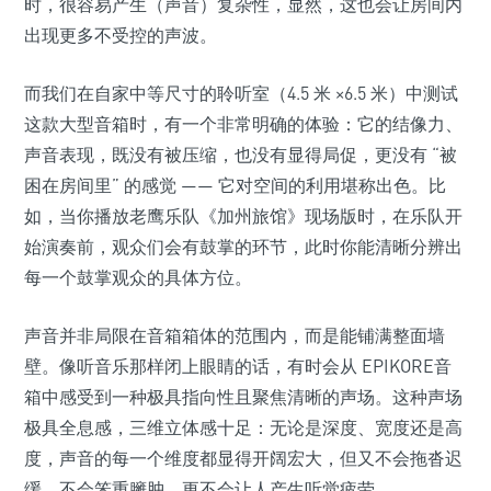
时，很容易产生（声音）复杂性，显然，这也会让房间内
出现更多不受控的声波。
而我们在自家中等尺寸的聆听室（4.5 米 ×6.5 米）中测试
这款大型音箱时，有一个非常明确的体验：它的结像力、
声音表现，既没有被压缩，也没有显得局促，更没有 “被
困在房间里” 的感觉 —— 它对空间的利用堪称出色。比
如，当你播放老鹰乐队《加州旅馆》现场版时，在乐队开
始演奏前，观众们会有鼓掌的环节，此时你能清晰分辨出
每一个鼓掌观众的具体方位。
声音并非局限在音箱箱体的范围内，而是能铺满整面墙
壁。像听音乐那样闭上眼睛的话，有时会从 EPIKORE音
箱中感受到一种极具指向性且聚焦清晰的声场。这种声场
极具全息感，三维立体感十足：无论是深度、宽度还是高
度，声音的每一个维度都显得开阔宏大，但又不会拖沓迟
缓，不会笨重臃肿，更不会让人产生听觉疲劳。