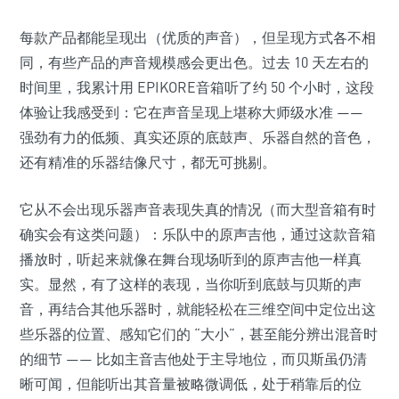
每款产品都能呈现出（优质的声音），但呈现方式各不相
同，有些产品的声音规模感会更出色。过去 10 天左右的
时间里，我累计用 EPIKORE音箱听了约 50 个小时，这段
体验让我感受到：它在声音呈现上堪称大师级水准 ——
强劲有力的低频、真实还原的底鼓声、乐器自然的音色，
还有精准的乐器结像尺寸，都无可挑剔。
它从不会出现乐器声音表现失真的情况（而大型音箱有时
确实会有这类问题）：乐队中的原声吉他，通过这款音箱
播放时，听起来就像在舞台现场听到的原声吉他一样真
实。显然，有了这样的表现，当你听到底鼓与贝斯的声
音，再结合其他乐器时，就能轻松在三维空间中定位出这
些乐器的位置、感知它们的 “大小”，甚至能分辨出混音时
的细节 —— 比如主音吉他处于主导地位，而贝斯虽仍清
晰可闻，但能听出其音量被略微调低，处于稍靠后的位