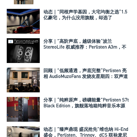
动态｜”同根声学基因，大宅均衡之选“1.5
亿豪宅，为什么没用旗舰，却选了
Perlisten A 系列
分享｜”高阶声底，越级体验“波兰
StereoLife 权威推荐：Perlisten A3m，不
止是平替，重新定义高端入门
回顾｜”低频通透，声底完整“Perlisten 亮
相 AudioMuzoFans 发烧友星期四：双声道
加低音炮，是折腾还是刚需？
分享｜“纯粹原声，磅礴能量”Perlisten S7t
Black Edition，旗舰落地箱纯粹音乐本源
动态｜”臻声鼎现 盛况抢先”维也纳 Hi-End
盛会，Perlisten、Trinnov、dCS 联袂麦尼