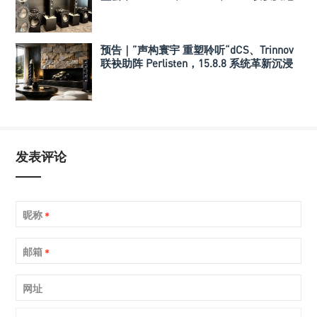
塔打造旗舰多声道系统
预告｜”声构寰宇 重塑聆听“dCS、Trinnov
联袂助阵 Perlisten，15.8.8 系统革新沉浸
式音乐重播
发表评论
昵称
*
邮箱
*
网址