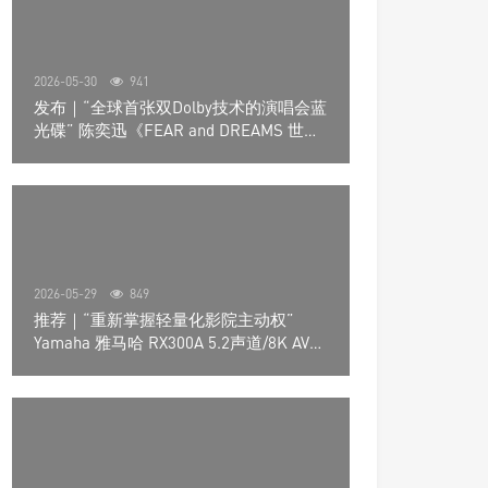
2026-05-30
941
发布｜“全球首张双Dolby技术的演唱会蓝
光碟” 陈奕迅《FEAR and DREAMS 世界
巡回演唱会》4K UHD BD新品发布会
2026-05-29
849
推荐｜“重新掌握轻量化影院主动权”
Yamaha 雅马哈 RX300A 5.2声道/8K AV放
大器