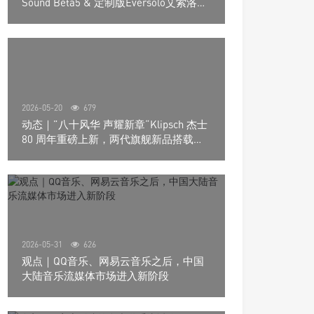
Sound Beta5 & 定制版Eversolo艾索洛
Play音响组合
2026-05-20
679
动态｜”八十风华 声耀新章“Klipsch 杰士
80 周年重磅上新，两代旗舰新品搭载硬
核配置音质再升级
2026-05-31
626
观点｜QQ音乐、网易云音乐之后，中国
大陆音乐流媒体市场进入新阶段