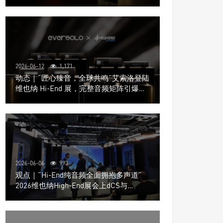
道极致影院
2026-06-12
1,171
动态｜“匠心臻音，全球共鸣”艾索洛登陆
维也纳 Hi-End 展，完整音频矩阵引爆关
注
2026-06-06
993
观点｜“Hi-End纯音频全面拥抱多声道”
2026维也纳High-End展会上dCS与
Trinnov Audio搭建多声道演示系统