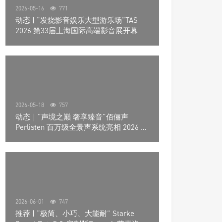
2026-05-16
771
动态 | “发烧影音娱乐大型游乐场”TAS
2026 第33届上海国际高端影音展开幕
2026-05-18
757
动态｜”声境之巅 奢享臻音”佰俪声
Perlisten 百万级全景声系统亮相 2026 北
京国际音响展
2026-06-01
747
推荐 | “极简、小巧、大能耐” Starke