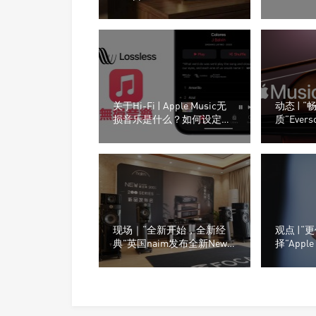
色功能，颠覆性改写大众日
越重视Hi
常听歌习惯
关于Hi-Fi | Apple Music无
动态 | 
损音乐是什么？如何设定、
质”Eve
支援设备、常见QA总整理
Apple 
现场｜“全新开始，全新经
观点 |
典”英国naim发布全新New
择”Appl
Classic 200系列产品！
串流服务