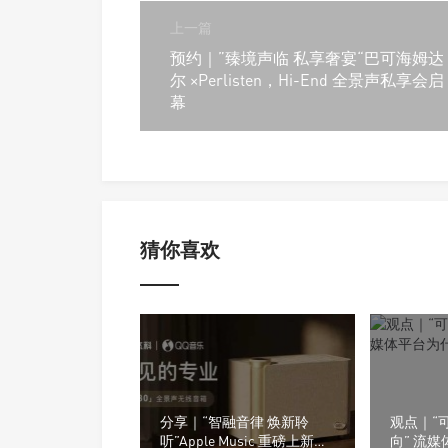
上一篇
预约｜”臻境声临 私享奢宴“巴可海姆达
尔 ×Perlisten，Hi-End 全景声私享会启
幕
猜你喜欢
分享｜“智融音律 焕新聆
观点｜“
听”Apple Music 重磅上新特
向” 流