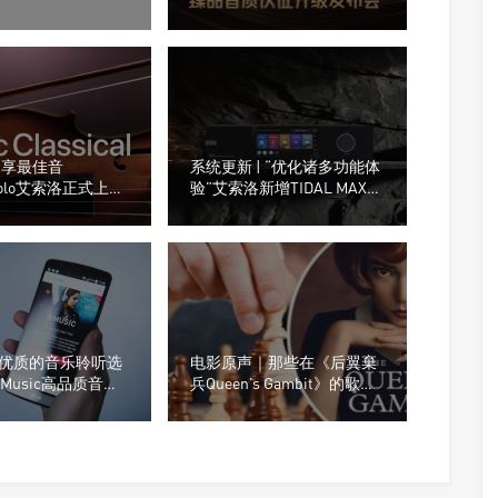
-Fi？
室共筑音频品质新标杆
“畅享最佳音
系统更新 | “优化诸多功能体
rsolo艾索洛正式上线
验”艾索洛新增TIDAL MAX与
Music古典乐！
网易云音乐手机控制
“更优质的音乐聆听选
电影原声｜那些在《后翼棄
e Music高品质音乐
兵Queen’s Gambit》的歌曲
– QQMusic