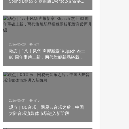
Sound Beta5 & 定制版Eversolo艾索洛
Play音响组合
2026-05-20
671
动态｜”八十风华 声耀新章“Klipsch 杰士
80 周年重磅上新，两代旗舰新品搭载硬
核配置音质再升级
2026-05-31
615
观点｜QQ音乐、网易云音乐之后，中国
大陆音乐流媒体市场进入新阶段