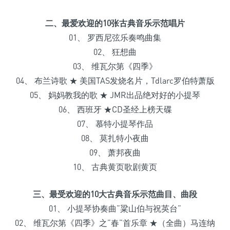
二、最爱欢迎的10张古典音乐示范唱片
01、 罗西尼弦乐奏鸣曲集
02、 狂想曲
03、 维瓦尔第《四季》
04、 布兰诗歌 ★ 美国TAS发烧名片，Tdlarc罗伯特萧版
05、 妈妈教我的歌 ★ JMR出品绝对好的小提琴
06、 西班牙 ★CD圣经上榜天碟
07、 慕特小提琴作品
08、 莫扎特小夜曲
09、 萧邦夜曲
10、 古典黄页歌剧黄页
三、最受欢迎的10大古典音乐示范曲目、曲段
01、 小提琴协奏曲”粱山伯与祝英台”
02、 维瓦尔第《四季》之”春”首乐章 ★（全曲）马连纳