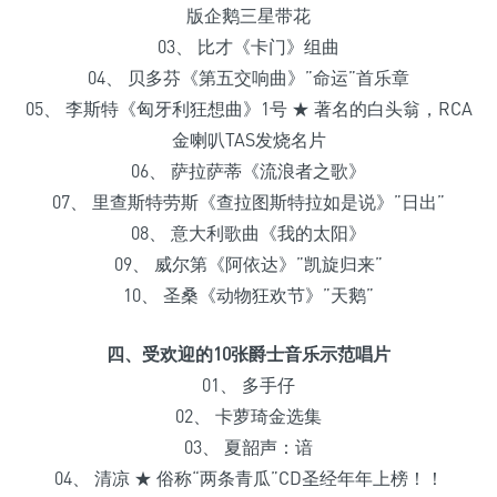
版企鹅三星带花
03、 比才《卡门》组曲
04、 贝多芬《第五交响曲》”命运”首乐章
05、 李斯特《匈牙利狂想曲》1号 ★ 著名的白头翁，RCA
金喇叭TAS发烧名片
06、 萨拉萨蒂《流浪者之歌》
07、 里查斯特劳斯《查拉图斯特拉如是说》”日出”
08、 意大利歌曲《我的太阳》
09、 威尔第《阿依达》”凯旋归来”
10、 圣桑《动物狂欢节》”天鹅”
四、受欢迎的10张爵士音乐示范唱片
01、 多手仔
02、 卡萝琦金选集
03、 夏韶声：谙
04、 清凉 ★ 俗称“两条青瓜”CD圣经年年上榜！！