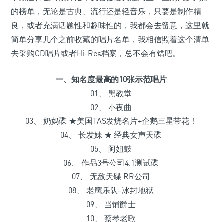
的榜单，无论是古典、流行还是轻音乐，只要是制作精
良，或者充满话题性和趣味性的，我都会去留意，这里就
简单分享几个之前收藏的唱片名单，我相信照着这个清单
去采购CD唱片或者Hi-Res档案，总不会有错吧。
一、知名度最高的10张示范唱片
01、 黑教堂
02、 小夜曲
03、 奶妈碟 ★美国TAS发烧名片+企鹅三星带花！
04、 长发妹 ★ 经典女声天碟
05、 阿姐鼓
06、 作品3号公司4.1测试碟
07、 无敌天碟 RR公司
08、 老鹰乐队–冰封地狱
09、 当铺爵士
10、 蔡琴老歌