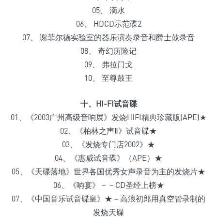
05、 滴水
06、 HDCD示范碟2
07、 谢菲尔德实验室的器乐演奏录音和爵士鼓录音
08、 奇幻历险记
09、 弗拉门戈
10、 至尊鼓王
十、HI-FI试音碟
01、《2003广州高级音响展》发烧HIFI精典珍藏版(APE)★
02、《柏林之声Ⅱ》试音碟★
03、《发烧专门店2002》★
04、《惠威试音碟》（APE）★
05、《天碟落地》世界各国优秀女声录音为主的发烧片★
06、《响宴》－－CD圣经上榜★
07、《中国音乐试音碟皇》★－高浪初郎用真空管录制的
发烧天碟