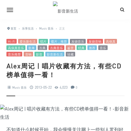
首页
›
乐享生活
›
Music 音乐
›
正文
Hi-Fi
爱乐新生活
唱片
碟片，推荐
发烧音乐
发烧音响
高保真
高保真音乐
歌单
古典
古典音乐
鉴赏
经典
推荐
音乐
音乐推荐
音响
影音
影音新生活
珍藏
Alex周记 | 唱片收藏有方法，有些CD
榜单值得一看！
2013-05-22
4,023
Music 音乐
0
不知道什么时候开始，我会慢慢关注网上一些别人罗列好