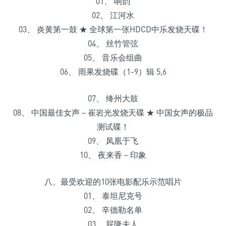
01、 响韵
02、 江河水
03、 炎黄第一鼓 ★ 全球第一张HDCD中乐发烧天碟！
04、 丝竹管弦
05、 音乐会组曲
06、 雨果发烧碟（1-9）辑 5,6
07、 绛州大鼓
08、 中国最佳女声－崔岩光发烧天碟 ★ 中国女声的极品
测试碟！
09、 凤凰于飞
10、 夜来香－印象
八、最受欢迎的10张电影配乐示范唱片
01、 泰坦尼克号
02、 辛德勒名单
03、 屁隆夫人