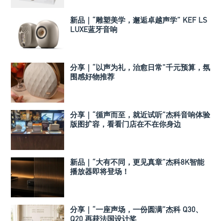
新品｜“雕塑美学，邂逅卓越声学” KEF LS
LUXE蓝牙音响
分享｜“以声为礼，治愈日常”千元预算，氛
围感好物推荐
分享｜“循声而至，就近试听”杰科音响体验
版图扩容，看看门店在不在你身边
新品｜“大有不同，更见真章”杰科8K智能
播放器即将登场！
分享｜“一座声场，一份圆满”杰科 Q30、
Q20 再获法国设计奖