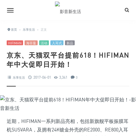
首页
›
乐享生活
›
正文
HIFIMAN
海菲曼
活动
入耳式
新品
京东、天猫双平台提前618！HIFIMAN
年中大促即日开始！
2017-06-01
3,341
乐享生活
0
近期，HIFIMAN一系列新品亮相，包括新旗舰平板振膜耳
机SUSVARA，及拥有24K镀金外壳的RE2000、RE800入耳