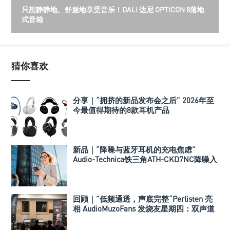
只想静静地、舒服地享受音乐！DALI 达尼 OPTICON 8落地
式音箱
猜你喜欢
分享｜“拥挤的新品发布会之后” 2026年至
今最值得期待的8款耳机产品
新品｜“降噪与蓝牙耳机的充电焦虑”
Audio-Technica铁三角ATH-CKD7NC降噪入
耳式耳机
回顾｜”低频通透，声底完整“Perlisten 亮
相 AudioMuzoFans 发烧友星期四：双声道
加低音炮，是折腾还是刚需？