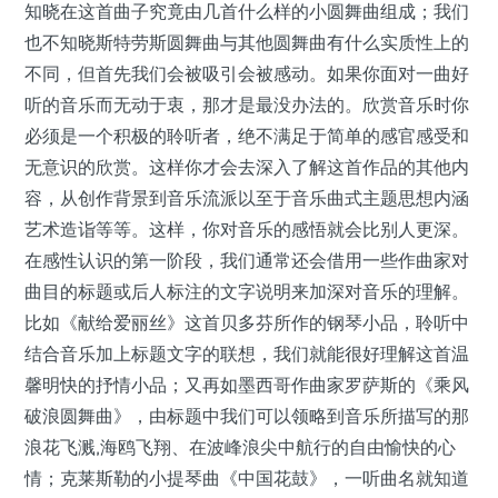
知晓在这首曲子究竟由几首什么样的小圆舞曲组成；我们
也不知晓斯特劳斯圆舞曲与其他圆舞曲有什么实质性上的
不同，但首先我们会被吸引会被感动。如果你面对一曲好
听的音乐而无动于衷，那才是最没办法的。欣赏音乐时你
必须是一个积极的聆听者，绝不满足于简单的感官感受和
无意识的欣赏。这样你才会去深入了解这首作品的其他内
容，从创作背景到音乐流派以至于音乐曲式主题思想内涵
艺术造诣等等。这样，你对音乐的感悟就会比别人更深。
在感性认识的第一阶段，我们通常还会借用一些作曲家对
曲目的标题或后人标注的文字说明来加深对音乐的理解。
比如《献给爱丽丝》这首贝多芬所作的钢琴小品，聆听中
结合音乐加上标题文字的联想，我们就能很好理解这首温
馨明快的抒情小品；又再如墨西哥作曲家罗萨斯的《乘风
破浪圆舞曲》，由标题中我们可以领略到音乐所描写的那
浪花飞溅,海鸥飞翔、在波峰浪尖中航行的自由愉快的心
情；克莱斯勒的小提琴曲《中国花鼓》，一听曲名就知道