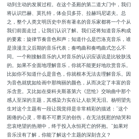
动到主动的发展过程。在这个圣殿的第二道大门中，我们
将认识巴赫、莫扎特，体会贝多芬、拉赫玛尼诺夫。总
之，整个人类文明历史中所有著名的音乐家都将一个个从
我们前面走过，让我们认识了解。我们还将知道音乐构成
的要素：旋律节奏音色和声；知道什么是巴洛克音乐，谁
是浪漫主义后期的音乐代表；奏鸣曲和奏鸣曲式怎么不
同。一个刚接触音乐的人对音乐的认识应该说是比较肤浅
的。如果不全面地理解音乐，你就不能更好地欣赏音乐。
比如你不知道什么是音色，你就根本无法去理解音乐。因
为音色就犹如绘画中那绚丽的颜色，从而决定了丰富的音
乐含意。又比如在柴科夫斯基第六《悲怆》交响曲中那个
感人至深的主题，其感染力实在让人欲哭无泪。杨明望先
生对这个主题有一段让我觉得是非常精彩的描述：“这个
困倦的心灵，带着不可磨灭的创伤，在无法抚慰的恸哭和
悲哀绝望的热潮中，终于投入永恒死亡的怀抱。”如果对
音乐没有了解，你能了解这个主题的深刻含义？