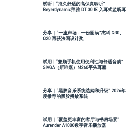
试听 | “持久舒适的高保真聆听”
Beyerdynamic拜雅 DT 30 IE 入耳式监听耳
机
分享｜“一座声场，一份圆满”杰科 Q30、
Q20 再获法国设计奖
试用 | “兼顾手机使用便利性与舒适音质”
SIVGA（斯唯嘉）M260平头耳塞
分享｜“黑胶音乐系统选购和升级” 2026年
度推荐的黑胶播放系统
试用｜“覆盖更丰富的客厅与书房场景”
Aurender A1000数字音乐播放器