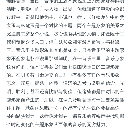
理解音乐。当然，音乐的主题不象视觉上的形象那样鲜明
清晰，电影中的主要人物一出场，你就知道了电影的全部
过程中一定是以他为主。小说也一样，《红楼梦》中的贾
宝玉与林黛玉是一个对比的主题，两个主题形象的关系对
比发展贯穿整个小说。尽管也有其他的人物，如金陵十二
钗和贾府众多人口，但主题形象却依然是贾宝玉与林黛
玉。音乐里主题形象其实也是如此，只是音乐里的主题形
象不会象电影小说里那样鲜明。在一首乐曲里，音乐形象
也有许多，但不管再多它们全都是围绕乐曲的主题形象
的。在贝多芬《命运交响曲》中有很多其它的音乐形象：
悲哀、叹息、撕杀、凶残、深沉的思考与坚强的信念、光
明、胜利，甚至还有忧郁与彷徨，但这些都是由对比的主
题形象而产生的。所以，在认真聆听音乐时一定要紧紧抓
住主题，就象雨果唱片公司的易有伍先生说的要提高你耳
朵的聚焦能力，这样你才能在一遍音乐的轰鸣声中找到那
个时刻变化的主题形象从而领略音乐的无穷魅力。