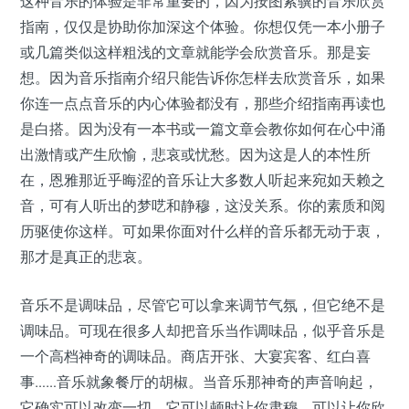
这种音乐的体验是非常重要的，因为按图索骥的音乐欣赏
指南，仅仅是协助你加深这个体验。你想仅凭一本小册子
或几篇类似这样粗浅的文章就能学会欣赏音乐。那是妄
想。因为音乐指南介绍只能告诉你怎样去欣赏音乐，如果
你连一点点音乐的内心体验都没有，那些介绍指南再读也
是白搭。因为没有一本书或一篇文章会教你如何在心中涌
出激情或产生欣愉，悲哀或忧愁。因为这是人的本性所
在，恩雅那近乎晦涩的音乐让大多数人听起来宛如天赖之
音，可有人听出的梦呓和静穆，这没关系。你的素质和阅
历驱使你这样。可如果你面对什么样的音乐都无动于衷，
那才是真正的悲哀。
音乐不是调味品，尽管它可以拿来调节气氛，但它绝不是
调味品。可现在很多人却把音乐当作调味品，似乎音乐是
一个高档神奇的调味品。商店开张、大宴宾客、红白喜
事……音乐就象餐厅的胡椒。当音乐那神奇的声音响起，
它确实可以改变一切，它可以顿时让你肃穆，可以让你欣