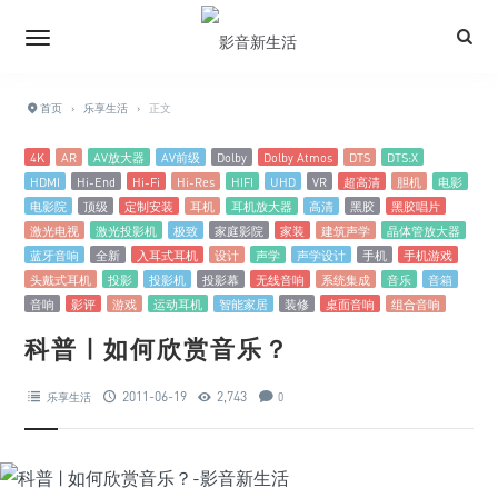
首页
›
乐享生活
›
正文
4K
AR
AV放大器
AV前级
Dolby
Dolby Atmos
DTS
DTS:X
HDMI
Hi-End
Hi-Fi
Hi-Res
HIFI
UHD
VR
超高清
胆机
电影
电影院
顶级
定制安装
耳机
耳机放大器
高清
黑胶
黑胶唱片
激光电视
激光投影机
极致
家庭影院
家装
建筑声学
晶体管放大器
蓝牙音响
全新
入耳式耳机
设计
声学
声学设计
手机
手机游戏
头戴式耳机
投影
投影机
投影幕
无线音响
系统集成
音乐
音箱
音响
影评
游戏
运动耳机
智能家居
装修
桌面音响
组合音响
科普 | 如何欣赏音乐？
2011-06-19
2,743
乐享生活
0