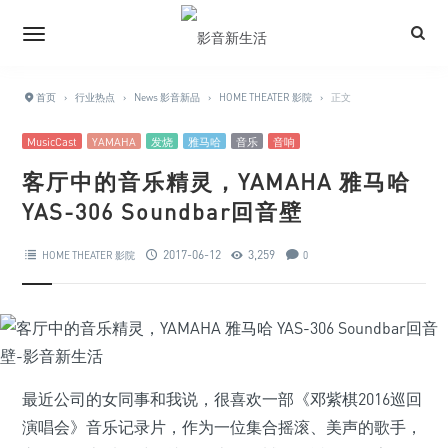
首页
›
行业热点
›
News 影音新品
›
HOME THEATER 影院
›
正文
MusicCast
YAMAHA
发烧
雅马哈
音乐
音响
客厅中的音乐精灵，YAMAHA 雅马哈
YAS-306 Soundbar回音壁
2017-06-12
3,259
HOME THEATER 影院
0
最近公司的女同事和我说，很喜欢一部《邓紫棋2016巡回
演唱会》音乐记录片，作为一位集合摇滚、美声的歌手，