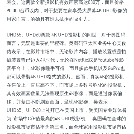
表会。这两款全新投影机有效画素高达830万，而且价格
90,000台币以内，对于想要在家享受大屏幕4K UHD影像的
用家而言，的确具有难以抗拒的吸引力。
UHD65、UHD60两款 4K UHD投影机的问世，对于奥图码
而言，无疑是重要的里程碑。奥图码亚太区业务中心吴俊
佑表示，在影片市场中，无论影片内容、播放装置或是拍
摄装置皆已迈入4K时代，无论在Netflix或是Youtube等影
音平台上，4K影像唾手可得，而且多款手机以及GoPro也
都可以录製4K UHD格式的影片。然而，真实4K的投影机
在售价上一直居高不下，而市场上多数号称4K的投影机，
其有效画素数量无法呈现原生4K影像，而是透过像素偏
移，并藉由不断刷新画面，呈现4K影像。吴表示，
UHD65、UHD60上礼拜已在美国上市，受美国专业媒体誉
为“市场中C/P值最高的4K UHD投影机”，奥图码在全球的
投影机市场市佔率为第三名，而全球家用投影机市场市佔