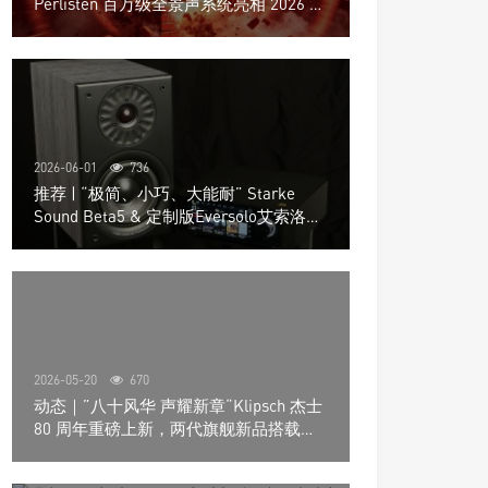
Perlisten 百万级全景声系统亮相 2026 北
京国际音响展
2026-06-01
736
推荐 | “极简、小巧、大能耐” Starke
Sound Beta5 & 定制版Eversolo艾索洛
Play音响组合
2026-05-20
670
动态｜”八十风华 声耀新章“Klipsch 杰士
80 周年重磅上新，两代旗舰新品搭载硬
核配置音质再升级