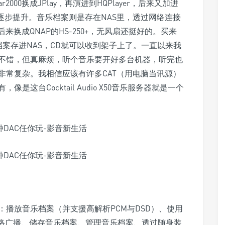
2000换成JPlay，再演进到HQPlayer，后来又加进
件，声音也逐步提升。音乐档案则是存在NAS里，透过网络连接
来换成QNAP的HS-250+，无风扇还挺好的。买来
档案存进NAS，CD就可以收到架子上了。一直以来我
不错，但真麻烦，听个音乐要开好多台机器，听完也
非常复杂。我相信应该有许多CAT（用电脑当讯源）
这台Cocktail Audio X50音乐服务器就是一个
播放音乐档案（并支援高解析PCM与DSD）、使用
）、听网络广播、储存音乐档案、管理音乐档案、透过随身装