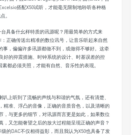
celsio搭配X50试听，才能毫无限制地聆听各种格
优点。
是一台具备什幺样特质的讯源呢？用最简单的方式来
工作：正确传送出精准的数位讯号，让音乐听起来自然
易的事，偏偏许多讯源都做不到，或做得不够好。这牵
良好的抑震措施、时钟系统的设计、时基误差的控
因素都必须关照，才能有自然、音乐性的表现。
onitor喇叭上听到了流畅的声线与和谐的气氛，还有清楚、
，精准、浮凸的音像，正确的音质音色，以及清晰的
节，与更多的细节，对讯源而言更是如此，如果数位
真，又怎能奢望之后的放大过程能呈现正确的声音？
级的DAC不仅相得益彰，而且我认为X50也具备了发