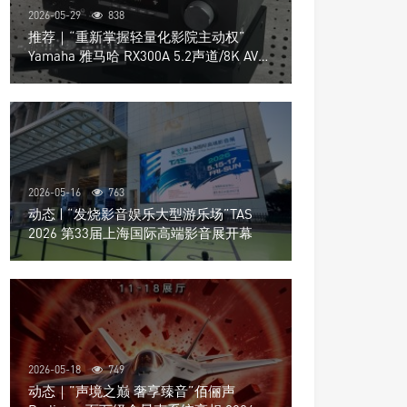
2026-05-29
838
推荐｜“重新掌握轻量化影院主动权”
Yamaha 雅马哈 RX300A 5.2声道/8K AV放
大器
2026-05-16
763
动态 | “发烧影音娱乐大型游乐场”TAS
2026 第33届上海国际高端影音展开幕
2026-05-18
749
动态｜”声境之巅 奢享臻音”佰俪声