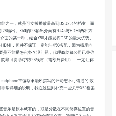
能之一，就是可支援播放最高到DSD256的档案，而
2S输出。X50的I2S输出介面有RJ45与HDMI两种方
S介面的某一种，结合X50才能发挥DSD的最大优势。
就是HDMI，但并不保证一定能与X50搭配，因为插座内
要是不能搭怎幺办？没问题，代理商韵藏公司已替你
，韵藏可协助订製I2S线材（需额外费用），一定让你
eadphone主编蔡承融所撰写的评论您不可错过的 数
50，里头有非常详细的说明，我在这里则补充一些关于X50档案
些音乐是原本就有的，或是分散在不同储存位置的音