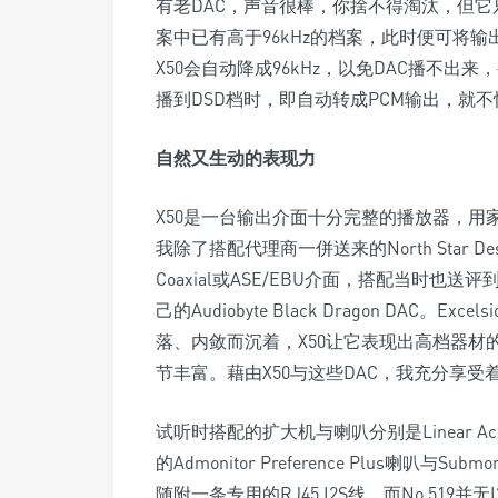
有老DAC，声音很棒，你捨不得淘汰，但它只
案中已有高于96kHz的档案，此时便可将输出
X50会自动降成96kHz，以免DAC播不出来
播到DSD档时，即自动转成PCM输出，就
自然又生动的表现力
X50是一台输出介面十分完整的播放器，用
我除了搭配代理商一併送来的North Star Des
Coaxial或ASE/EBU介面，搭配当时也送评到社
己的Audiobyte Black Dragon DAC
落、内敛而沉着，X50让它表现出高档器材的气
节丰富。藉由X50与这些DAC，我充分享
试听时搭配的扩大机与喇叭分别是Linear Acoustic
的Admonitor Preference Plus喇叭与Su
随附一条专用的RJ45 I2S线，而No.519并无I2