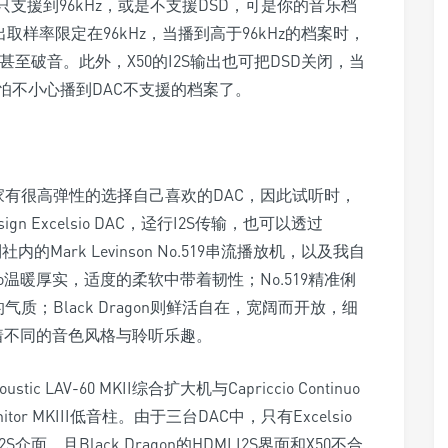
支援到96kHz，或是不支援DSD，可是你的音乐档
取样率限定在96kHz，当播到高于96kHz的档案时，
，甚至破音。此外，X50的I2S输出也可把DSD关闭，当
不怕不小心播到DAC不支援的档案了。
家有很高弹性的选择自己喜欢的DAC，因此试听时，
ign Excelsio DAC，迳行I2S传输，也可以透过
内的Mark Levinson No.519串流播放机，以及我自
。Excelsio温暖厚实，适度的柔软中带着韧性；No.519精准俐
质；Black Dragon则鲜活自在，宽阔而开放，细
受着不同的音色风格与聆听乐趣。
 LAV-60 MKII综合扩大机与Capriccio Continuo
bmonitor MKIII低音柱。由于三台DAC中，只有Excelsio
S介面，且Black Dragon的HDMI I2S界面和X50不合