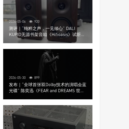
2026-05-06
920
测评｜“纯粹之声，一见倾心” DALI
KUPID无源书架音箱《Hifioasis》试听测
评
2026-05-30
899
发布｜“全球首张双Dolby技术的演唱会蓝
光碟” 陈奕迅《FEAR and DREAMS 世界
巡回演唱会》4K UHD BD新品发布会