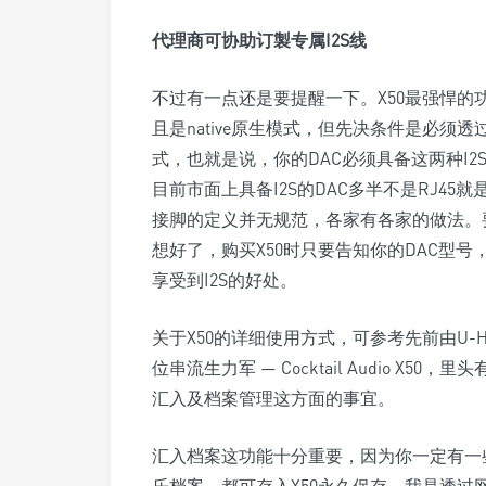
代理商可协助订製专属I2S线
不过有一点还是要提醒一下。X50最强悍的功
且是native原生模式，但先决条件是必须透过I
式，也就是说，你的DAC必须具备这两种I2
目前市面上具备I2S的DAC多半不是RJ45
接脚的定义并无规范，各家有各家的做法。
想好了，购买X50时只要告知你的DAC型号
享受到I2S的好处。
关于X50的详细使用方式，可参考先前由U-H
位串流生力军 — Cocktail Audio X
汇入及档案管理这方面的事宜。
汇入档案这功能十分重要，因为你一定有一