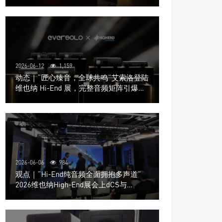
道极致影院
2026-06-12
1,159
动态｜“匠心臻音，全球共鸣”艾索洛登陆
维也纳 Hi-End 展，完整音频矩阵引爆关
注
2026-06-06
984
观点｜“Hi-End纯音频全面拥抱多声道”
2026维也纳High-End展会上dCS与
Trinnov Audio搭建多声道演示系统