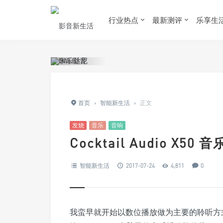
行业热点
最新测评
乐享生
首页
›
智能新生活
›
正文
发烧
音乐
音响
Cocktail Audio X
智能新生活
2017-07-24
4,811
0
我蛮早就开始以数位播放做为主要的聆听方