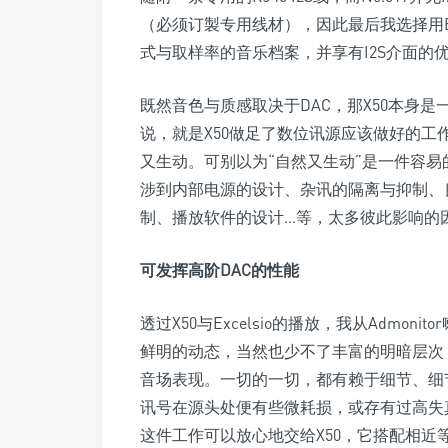
（必须订製专用线材），因此最后我选择用Ex
式与取样率的音乐档案，并享有I2S介面的
既然音色与质感取决于DAC，那X50本身
说，就是X50做足了数位讯源应该做好的
又生动。可别以为“自然又生动”是一件容
涉到内部电源的设计、杂讯的隔离与抑制、
制、播放软件的设计…等，太多彼此影响的
可发挥高阶DAC的性能
透过X50与Excelsio的播放，我从Adm
鲜明的动态，当然也少不了丰富的明暗层次
音场表现。一切的一切，都有赖于细节、细
讯号在源头处便有些微耗损，或存有过高失
这件工作可以放心地交给X50，它搭配相近等