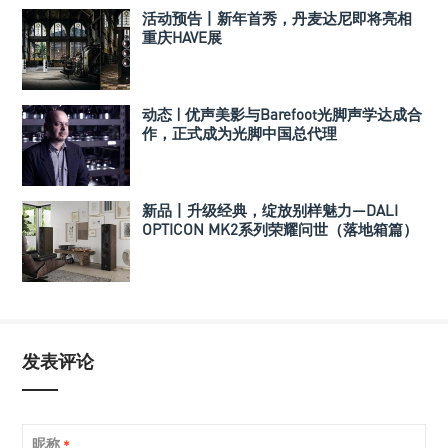
活动预告丨新年首秀，丹麦达尼即将亮相
重庆HAVE展
动态 | 优声美影与Barefoot光脚声学达成合
作，正式成为光脚中国总代理
新品丨升级经典，绽放别样魅力—DALI
OPTICON MK2系列荣耀问世（落地箱篇）
发表评论
昵称
*