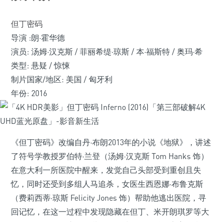
但丁密码
导演 :朗·霍华德
演员: 汤姆·汉克斯 / 菲丽希缇·琼斯 / 本·福斯特 / 奥玛·希
类型: 悬疑 / 惊悚
制片国家/地区: 美国 / 匈牙利
年份: 2016
《但丁密码》改编自丹·布朗2013年的小说《地狱》，讲述
了符号学教授罗伯特·兰登（汤姆·汉克斯 Tom Hanks 饰）
在意大利一所医院中醒来，发觉自己头部受到重创且失
忆，同时还受到多组人马追杀，女医生西恩娜·布鲁克斯
（费莉西蒂·琼斯 Felicity Jones 饰）帮助他逃出医院，寻
回记忆，在这一过程中发现隐藏在但丁、米开朗琪罗等大