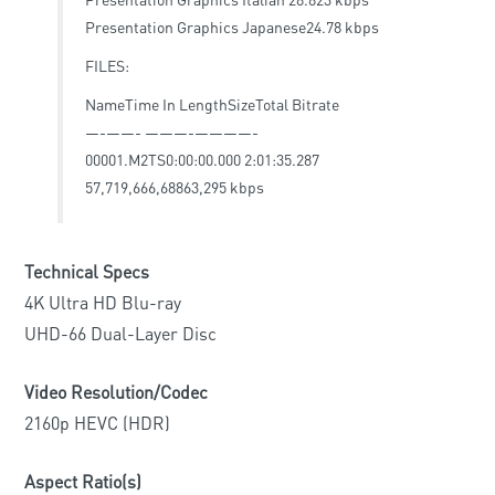
Presentation Graphics Japanese24.78 kbps
FILES:
NameTime In LengthSizeTotal Bitrate
—-——- ———-————-
00001.M2TS0:00:00.000 2:01:35.287
57,719,666,68863,295 kbps
Technical Specs
4K Ultra HD Blu-ray
UHD-66 Dual-Layer Disc
Video Resolution/Codec
2160p HEVC (HDR)
Aspect Ratio(s)