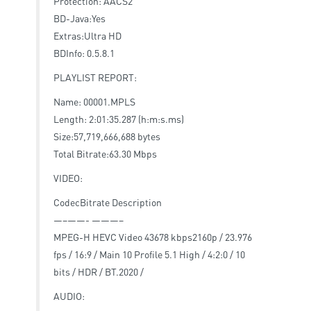
Protection: AACS2
BD-Java:Yes
Extras:Ultra HD
BDInfo: 0.5.8.1
PLAYLIST REPORT:
Name: 00001.MPLS
Length: 2:01:35.287 (h:m:s.ms)
Size:57,719,666,688 bytes
Total Bitrate:63.30 Mbps
VIDEO:
CodecBitrate Description
—–——- ———–
MPEG-H HEVC Video 43678 kbps2160p / 23.976
fps / 16:9 / Main 10 Profile 5.1 High / 4:2:0 / 10
bits / HDR / BT.2020 /
AUDIO: