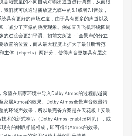
境音箱数量的不同自动对输出通道进行调整，从而很
我们就可以通过播放蓝光碟中的5.1或者7.1音效，
全景声系统具有更好的声场过度，由于具有更多的声道以及
实，减少了声像的跳变现象。例如直升飞机环绕四周
像的过渡会更加平滑。如前文所述：“全景声的分立
要放置的位置，而从最大程度上扩大了最佳听音范
和主体（objects）两部分，使得声音更加具有层次
示，希望在居家环境中导入Dolby Atmos的过程能越简
Atmos的效果。Dolby Atmos全景声音效最特
整的环绕声效果，所以最完备方案是在天花板上安装
术的新式喇叭（Dolby Atmos-enabled喇叭），或
块，和现有的喇叭相辅相成，即可得出Atmos的效果。
olby Atmos的家用AV放大器的型号清单。