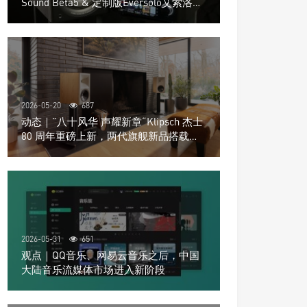
Sound Beta5 & 定制版Eversolo艾索洛
Play音响组合
2026-05-20
687
动态｜”八十风华 声耀新章“Klipsch 杰士
80 周年重磅上新，两代旗舰新品搭载硬
核配置音质再升级
2026-05-31
651
观点｜QQ音乐、网易云音乐之后，中国
大陆音乐流媒体市场进入新阶段