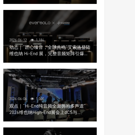
道极致影院
2026-06-12
1,184
动态｜“匠心臻音，全球共鸣”艾索洛登陆
维也纳 Hi-End 展，完整音频矩阵引爆关
注
2026-06-06
1,000
观点｜“Hi-End纯音频全面拥抱多声道”
2026维也纳High-End展会上dCS与
Trinnov Audio搭建多声道演示系统