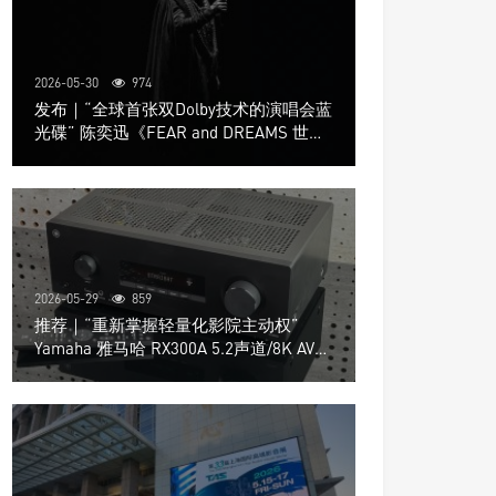
2026-05-30
974
发布｜“全球首张双Dolby技术的演唱会蓝
光碟” 陈奕迅《FEAR and DREAMS 世界
巡回演唱会》4K UHD BD新品发布会
2026-05-29
859
推荐｜“重新掌握轻量化影院主动权”
Yamaha 雅马哈 RX300A 5.2声道/8K AV放
大器