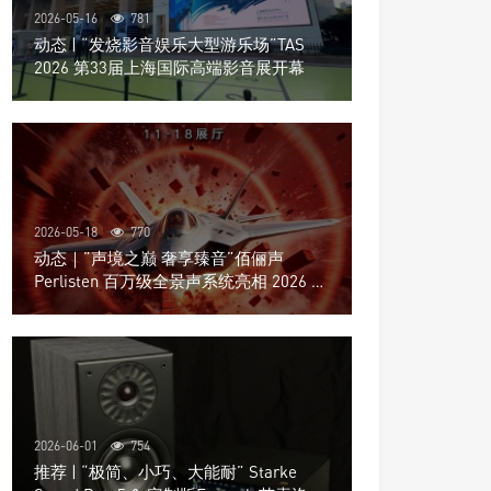
2026-05-16
781
动态 | “发烧影音娱乐大型游乐场”TAS
2026 第33届上海国际高端影音展开幕
2026-05-18
770
动态｜”声境之巅 奢享臻音”佰俪声
Perlisten 百万级全景声系统亮相 2026 北
京国际音响展
2026-06-01
754
推荐 | “极简、小巧、大能耐” Starke