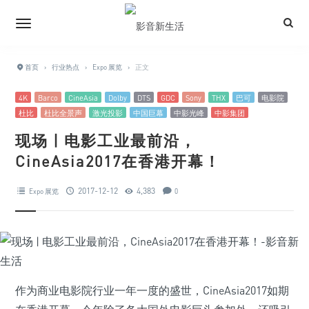
首页
›
行业热点
›
Expo 展览
›
正文
4K
Barco
CineAsia
Dolby
DTS
GDC
Sony
THX
巴可
电影院
杜比
杜比全景声
激光投影
中国巨幕
中影光峰
中影集团
现场 | 电影工业最前沿，
CineAsia2017在香港开幕！
2017-12-12
4,383
Expo 展览
0
作为商业电影院行业一年一度的盛世，CineAsia2017如期