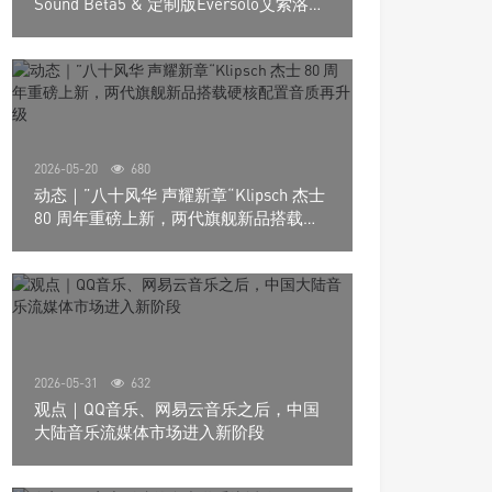
Sound Beta5 & 定制版Eversolo艾索洛
Play音响组合
2026-05-20
680
动态｜”八十风华 声耀新章“Klipsch 杰士
80 周年重磅上新，两代旗舰新品搭载硬
核配置音质再升级
2026-05-31
632
观点｜QQ音乐、网易云音乐之后，中国
大陆音乐流媒体市场进入新阶段