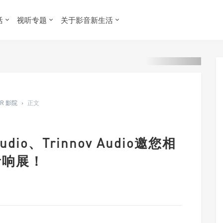
活
视听专题
关于影音新生活
ER 影院
›
正文
dio、Trinnov Audio邀您相
音响展！