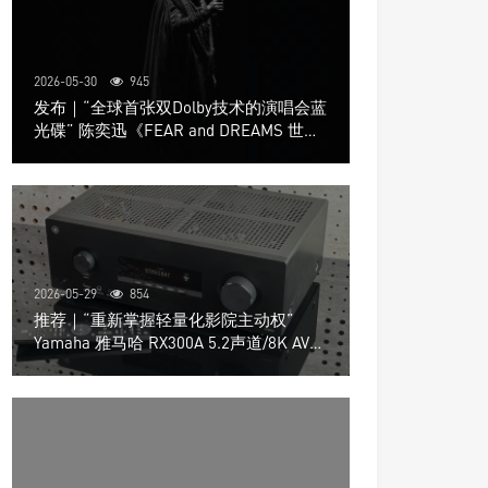
2026-05-30
945
发布｜“全球首张双Dolby技术的演唱会蓝
光碟” 陈奕迅《FEAR and DREAMS 世界
巡回演唱会》4K UHD BD新品发布会
2026-05-29
854
推荐｜“重新掌握轻量化影院主动权”
Yamaha 雅马哈 RX300A 5.2声道/8K AV放
大器