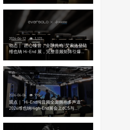
道极致影院
2026-06-12
1,171
动态｜“匠心臻音，全球共鸣”艾索洛登陆
维也纳 Hi-End 展，完整音频矩阵引爆关
注
2026-06-06
995
观点｜“Hi-End纯音频全面拥抱多声道”
2026维也纳High-End展会上dCS与
Trinnov Audio搭建多声道演示系统