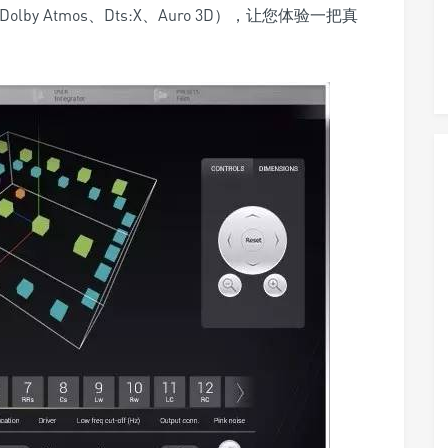
y Atmos、Dts:X、Auro 3D），让您体验一把真