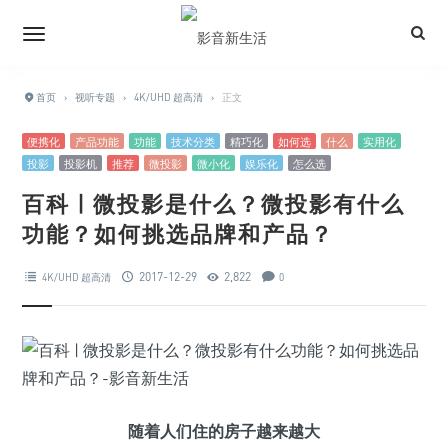
首页
›
视听专题
›
4K/UHD 超高清
›
正文
便携化
产品功能
功能
技术分类
精巧化
如何选
什么
实用化
投影
投影机
推荐
微投影
微小化
娱乐化
怎么选
百科 | 微投影是什么？微投影有什么
功能？如何挑选品牌和产品？
2017-12-29
2,822
4K/UHD 超高清
0
随着人们住的房子越来越大