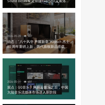
Sound Beta5 & 定制版Eversolo艾索洛
Play音响组合
2026-05-20
687
动态｜”八十风华 声耀新章“Klipsch 杰士
80 周年重磅上新，两代旗舰新品搭载硬
核配置音质再升级
2026-05-31
651
观点｜QQ音乐、网易云音乐之后，中国
大陆音乐流媒体市场进入新阶段