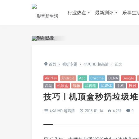
行业热点
最新测评
乐享生
首页
›
视听专题
›
4K/UHD 超高清
›
正文
AirPlay
Android
App
Chrome
DLNA
Google
高清
机顶盒
镜像
流传输
流媒体
手机
投射
技巧 | 机顶盒秒扔垃
4K/UHD 超高清
2018-01-16
6,257
0