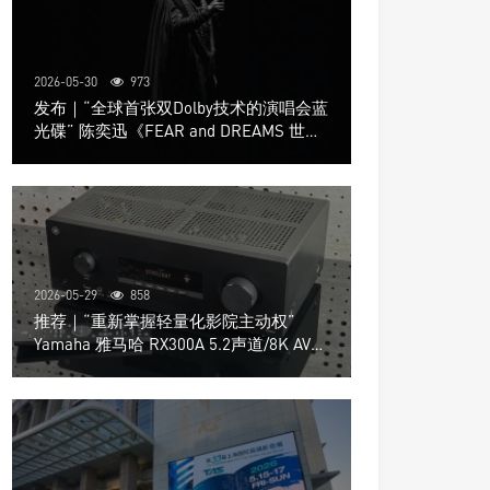
2026-05-30
973
发布｜“全球首张双Dolby技术的演唱会蓝
光碟” 陈奕迅《FEAR and DREAMS 世界
巡回演唱会》4K UHD BD新品发布会
2026-05-29
858
推荐｜“重新掌握轻量化影院主动权”
Yamaha 雅马哈 RX300A 5.2声道/8K AV放
大器