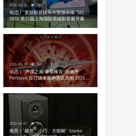
2026-05-16
781
动态 | “发烧影音娱乐大型游乐场”TAS
2026 第33届上海国际高端影音展开幕
2026-05-18
769
动态｜”声境之巅 奢享臻音”佰俪声
Perlisten 百万级全景声系统亮相 2026 北
京国际音响展
2026-06-01
754
推荐 | “极简、小巧、大能耐” Starke