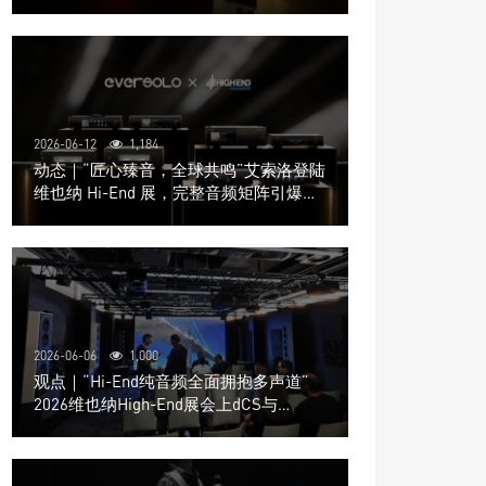
道极致影院
2026-06-12
1,184
动态｜“匠心臻音，全球共鸣”艾索洛登陆
维也纳 Hi-End 展，完整音频矩阵引爆关
注
2026-06-06
1,000
观点｜“Hi-End纯音频全面拥抱多声道”
2026维也纳High-End展会上dCS与
Trinnov Audio搭建多声道演示系统