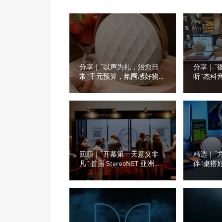
分享｜“以声为礼，治愈日
分享｜“
常”千元预算，氛围感好物推
听”杰科
荐
看看门店
回顾｜“开幕第一天意义非
精选｜“
凡” 首届 StereoNET 亚洲高
伴”桌搭
级音响及视听展
桌面，为
种音箱？