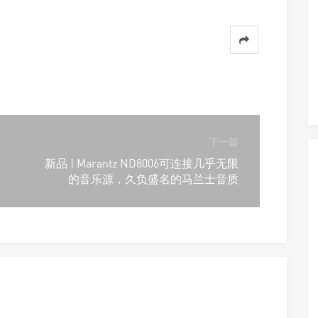
下一篇
新品 | Marantz ND8006可连接几乎无限
的音乐源，久负盛名的马兰士音质