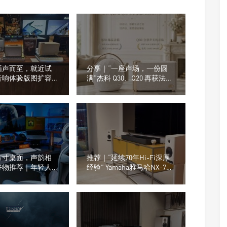
循声而至，就近试
分享｜“一座声场，一份圆
音响体验版图扩容，
满”杰科 Q30、Q20 再获法国
在不在你身边
设计奖
方寸桌面，声韵相
推荐｜“延续70年Hi-Fi深厚
好物推荐｜年轻人的
经验” Yamaha雅马哈NX-70A
什么越来越流行这
有源无线音箱