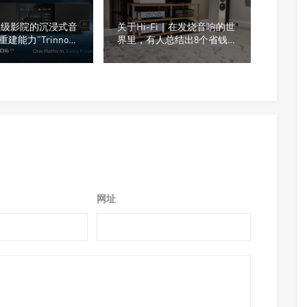
“顶级影院的沉浸式音
关于Hi-Fi｜在发烧音响的世
建能力”Trinnov
界里，有人总结出8个省钱
诺）Altitude CI全
玩音响的办法
音效前级处理器
网址