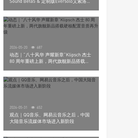
Sound Beta5 & 定制版Eversolo艾索洛
Play音响组合
2026-05-20
687
动态｜”八十风华 声耀新章“Klipsch 杰士
80 周年重磅上新，两代旗舰新品搭载硬
核配置音质再升级
2026-05-31
652
观点｜QQ音乐、网易云音乐之后，中国
大陆音乐流媒体市场进入新阶段