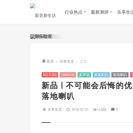
行业热点
最新测评
乐享生
首页
›
乐享生活
›
正文
NS-F350
YAMAHA
多声道
家庭剧院
落地喇叭
新品 | 不可能会后悔的优质
落地喇叭
乐享生活
2018-02-01
4,580
0