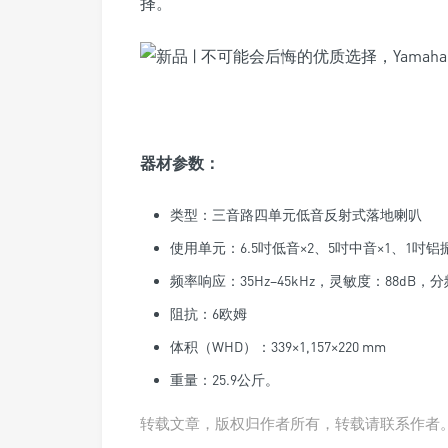
择。
器材参数：
类型：三音路四单元低音反射式落地喇叭
使用单元：6.5吋低音×2、5吋中音×1、1吋铝
频率响应：35Hz–45kHz，灵敏度：88dB，分频点
阻抗：6欧姆
体积（WHD）：339×1,157×220 mm
重量：25.9公斤。
转载文章，版权归作者所有，转载请联系作者