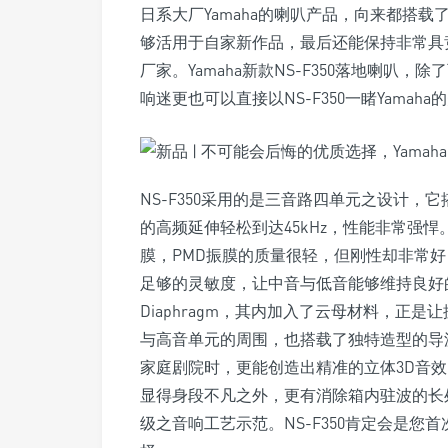
日系大厂Yamaha的喇叭产品，向来都搭
够活用于自家新作品，最后还能保持非常具
厂家。Yamaha新款NS-F350落地喇
响迷更也可以直接以NS-F350一睹Yamah
NS-F350采用的是三音路四单元之设计，它
的高频延伸轻松到达45kHz，性能非常强悍
膜，PMD振膜的质量很轻，但刚性却非常
足够的灵敏度，让中音与低音能够维持良好的解析力。P
Diaphragm，其内加入了云母材料，正
与高音单元的周围，也搭载了独特造型的导
家庭剧院时，更能创造出精准的立体3D音
显得身段不凡之外，更有消除箱内驻波的长
级之音响工艺示范。NS-F350肯定会是您首