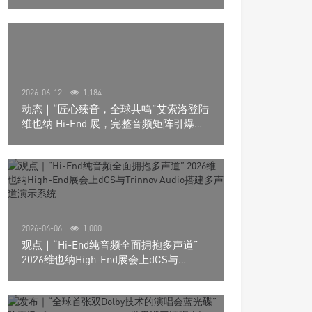
道极致影院
2026-06-12
1,184
动态｜“匠心臻音，全球共鸣”艾索洛登陆
维也纳 Hi-End 展，完整音频矩阵引爆关
注
2026-06-06
1,000
观点｜“Hi-End纯音频全面拥抱多声道”
2026维也纳High-End展会上dCS与
Trinnov Audio搭建多声道演示系统