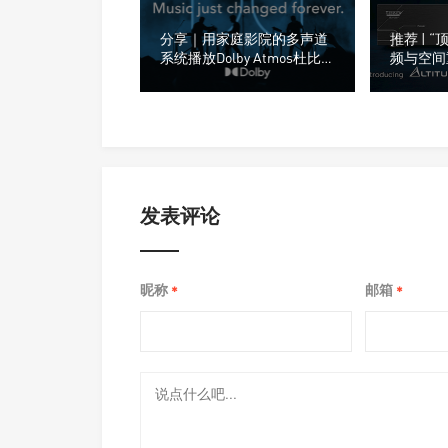
分享｜用家庭影院的多声道
推荐 | 
系统播放Dolby Atmos杜比
频与空间重
全景声有什么需要注意？
Audio（创
数字3D
发表评论
昵称
邮箱
*
*