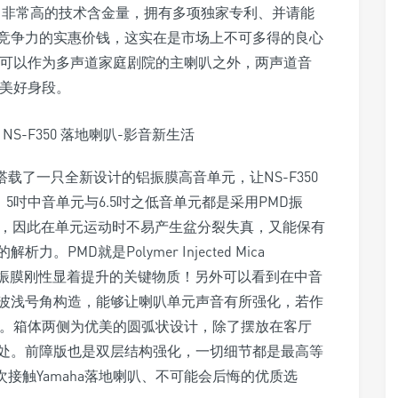
载了非常高的技术含金量，拥有多项独家专利、并请能
竞争力的实惠价钱，这实在是市场上不可多得的良心
叭，除了可以作为多声道家庭剧院的主喇叭之外，两声道音
a的美好身段。
搭载了一只全新设计的铝振膜高音单元，让NS-F350
。5吋中音单元与6.5吋之低音单元都是采用PMD振
好，因此在单元运动时不易产生盆分裂失真，又能保有
MD就是Polymer Injected Mica
是让振膜刚性显着提升的关键物质！另外可以看到在中音
波浅号角构造，能够让喇叭单元声音有所强化，若作
效。箱体两侧为优美的圆弧状设计，除了摆放在客厅
处。前障版也是双层结构强化，一切细节都是最高等
次接触Yamaha落地喇叭、不可能会后悔的优质选