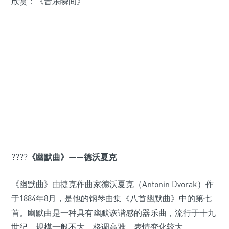
欣赏：《音乐瞬间》
????
《幽默曲》——德沃夏克
《幽默曲》由捷克作曲家德沃夏克（Antonin Dvorak）作
于1884年8月，是他的钢琴曲集《八首幽默曲》中的第七
首。幽默曲是一种具有幽默诙谐感的器乐曲，流行于十九
世纪，规模一般不大，格调高雅，表情变化较大。