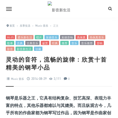
首页
›
乐享生活
›
Music 音乐
›
正文
Hi-Fi
爱乐新生活
唱片
发烧音乐
发烧音响
高保真
高保真音乐
歌单
古典
古典音乐
鉴赏
经典
推荐
音乐
音乐推荐
音响
影音
影音新生活
珍藏
灵动的音符，流畅的旋律：欣赏十首
精美的钢琴小品
2014-08-29
3,111
Music 音乐
0
钢琴是乐器之王，它具有结构复杂、技艺高深、表现力丰
富的特点，其他乐器都难以与其媲美。而且纵观古今，几
乎所有的作曲家都为钢琴写过作品，因为钢琴是作曲家创