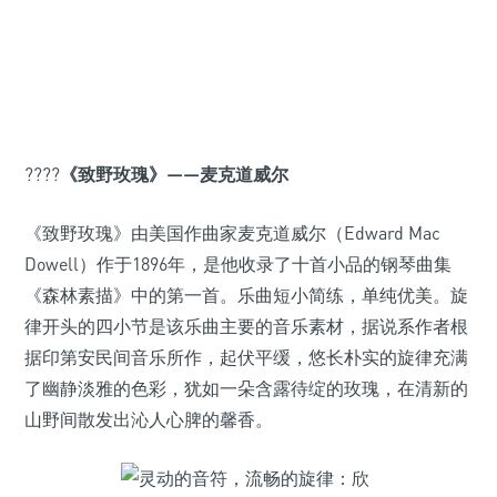
????
《致野玫瑰》——麦克道威尔
《致野玫瑰》由美国作曲家麦克道威尔（Edward Mac
Dowell）作于1896年，是他收录了十首小品的钢琴曲集
《森林素描》中的第一首。乐曲短小简练，单纯优美。旋
律开头的四小节是该乐曲主要的音乐素材，据说系作者根
据印第安民间音乐所作，起伏平缓，悠长朴实的旋律充满
了幽静淡雅的色彩，犹如一朵含露待绽的玫瑰，在清新的
山野间散发出沁人心脾的馨香。