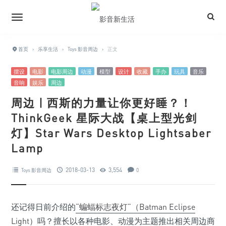
首页
›
乐享生活
›
Toys 影音周边
›
正文
摆设
电影
电影周边
动漫
模型
设计
收藏
手办
玩具
音乐
音响
娱乐
周边
周边 | 西斯的力量让你更好睡？！
ThinkGeek 星际大战【桌上型光剑
灯】Star Wars Desktop Lightsaber
Lamp
2018-03-13
3,554
Toys 影音周边
0
还记得日前介绍的
“蝙蝠标志夜灯”（Batman Eclipse
Light）
吗？擅长以各种电影、动漫为主题推出相关周边商