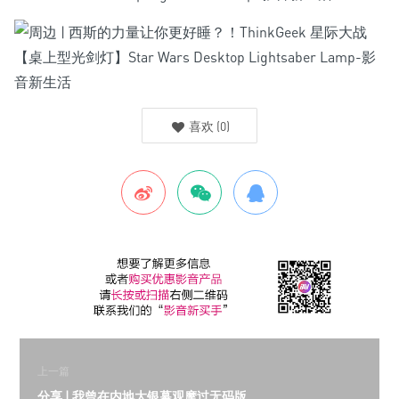
喜欢
(
0
)
上一篇
分享 | 我曾在内地大银幕观摩过无码版