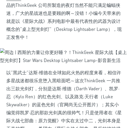
品的ThinkGeek 公司所製造的夜灯当然不能只满足蝙蝠侠
迷，广大的星战迷也是要顾的啊～没错！小编今天带来的
就是以《星际大战》系列电影中最有代表性的武器为设计
概念的“桌上型光剑灯”（Desktop Lightsaber Lamp），现
正发售中！
以“黑武士”达斯·维德在全球如此火热的程度来看，相信许
多星战迷都很乐意堕入黑暗面吧～这次ThinkGeek 一共推
出三款光剑灯，分别是达斯·维德（Darth Vader）、凯罗·
忍（Kylo Ren）的红色光剑、以及路克·天行者（Luke
Skywalker）的蓝色光剑（官网尚无公开图片）；其实小
编觉得凯罗·忍的那款光剑真的很帅气！只是使用者在《星
际大战七部曲：原力觉醒》中实在太过中二，光剑本身是