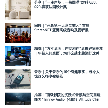
分享｜“一座声场，一份圆满”杰科 Q30、
Q20 再获法国设计奖
回顾｜“开幕第一天意义非凡” 首届
StereoNET 亚洲高级音响及视听展
精选｜“方寸桌面，声韵相伴”桌搭好物推荐
｜年轻人的桌面，为什么越来越流行这种
音箱？
音乐｜关于音乐的10个有趣事实，既令人
惊讶又很少被提及
推荐 | “顶级影院的沉浸式音频与空间重建
能力”Trinnov Audio（创诺）Altitude CI全
数字3D音效前级处理器