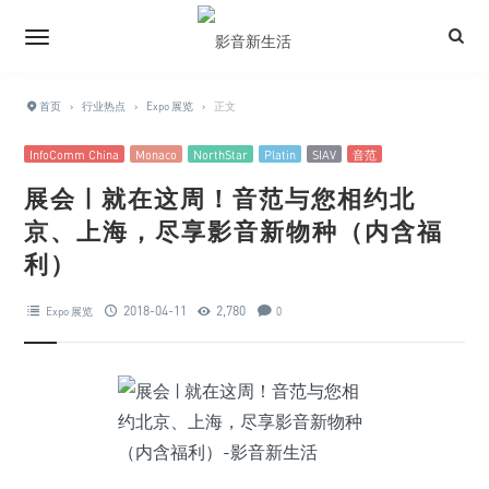
首页
›
行业热点
›
Expo 展览
›
正文
InfoComm China
Monaco
NorthStar
Platin
SIAV
音范
展会 | 就在这周！音范与您相约北
京、上海，尽享影音新物种（内含福
利）
2018-04-11
2,780
Expo 展览
0