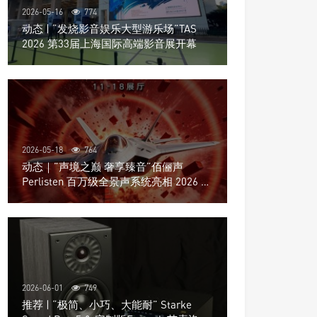
2026-05-16
774
动态 | “发烧影音娱乐大型游乐场”TAS
2026 第33届上海国际高端影音展开幕
2026-05-18
764
动态｜”声境之巅 奢享臻音”佰俪声
Perlisten 百万级全景声系统亮相 2026 北
京国际音响展
2026-06-01
749
推荐 | “极简、小巧、大能耐” Starke