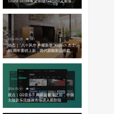
Sound Beta5 & 定制版Eversolo艾索洛
Play音响组合
2026-05-20
681
动态｜”八十风华 声耀新章“Klipsch 杰士
80 周年重磅上新，两代旗舰新品搭载硬
核配置音质再升级
2026-05-31
642
观点｜QQ音乐、网易云音乐之后，中国
大陆音乐流媒体市场进入新阶段