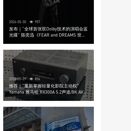
2026-05-30
957
发布｜“全球首张双Dolby技术的演唱会蓝
光碟” 陈奕迅《FEAR and DREAMS 世界
巡回演唱会》4K UHD BD新品发布会
2026-05-29
856
推荐｜“重新掌握轻量化影院主动权”
Yamaha 雅马哈 RX300A 5.2声道/8K AV放
大器