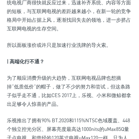
统电视厂商很快就反应过来，迅速补齐系统、内容等方面
的短板，与互联网电视的差距越来越小，在新一轮的竞争
格局中开始占据上风，逐渐找回失去的领地，进一步挤占
互联网电视的生存空间。
所以面板涨价或许只是加速行业洗牌的导火索。
| 高端化行不通？
为了顺应消费升级的大趋势，互联网电视品牌也想摘
掉“低质低价”的帽子，做了不少的努力和尝试，但这条路
子似乎走不通，比如CES 2017上，乐视、小米和微鲸都拿
出足够令人惊喜的产品。
乐视推出了拥有90% BT.2020和115%NTSC色域覆盖、448
个独立控光分区、屏幕亮度最高达1000nits的uMax85Q量
子点电视，和曾经的120英寸电视uMax120一样，只为人