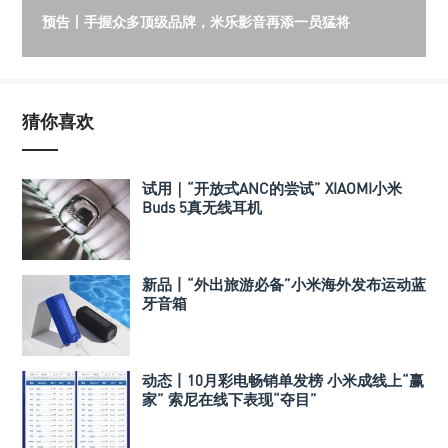
预告丨手握众多顶级品牌，米乐影音再添一员猛将
猜你喜欢
试用｜“开放式ANC的尝试” XIAOMI小米
Buds 5真无线耳机
新品丨“外出旅游必备”小米海外发布运动蓝
牙音箱
动态丨10月彩电畅销单发榜 小米成线上“赢
家” 索尼在线下表现“夺目”