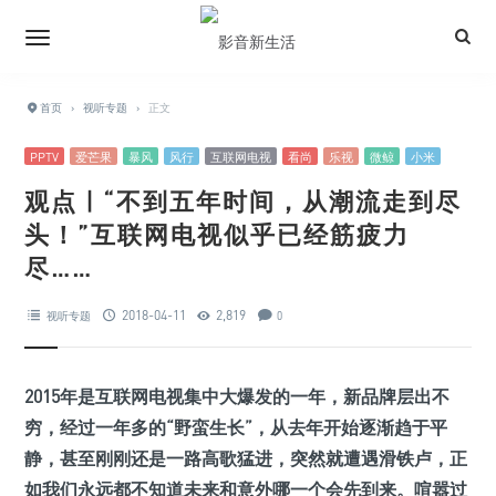
首页
›
视听专题
›
正文
PPTV
爱芒果
暴风
风行
互联网电视
看尚
乐视
微鲸
小米
观点 | “不到五年时间，从潮流走到尽
头！”互联网电视似乎已经筋疲力
尽……
2018-04-11
2,819
视听专题
0
2015年是互联网电视集中大爆发的一年，新品牌层出不
穷，经过一年多的“野蛮生长”，从去年开始逐渐趋于平
静，甚至刚刚还是一路高歌猛进，突然就遭遇滑铁卢，正
如我们永远都不知道未来和意外哪一个会先到来。喧嚣过