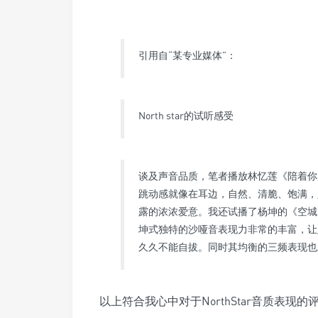
引用自“某专业媒体”：
North star的试听感受
谈及声音品质，笔者播放林忆莲《陪着你
跳动感就像在耳边，自然、清脆、饱满，
露的浓浓爱意。我还试播了杨坤的《空城
坤式独特的沙哑音表现力非常的丰富，让人沉醉?“
久久不能自拔。同时其均衡的三频表现也
以上符合我心中对于NorthStar音质表现的