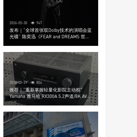
2026-05-30
947
发布｜“全球首张双Dolby技术的演唱会蓝
光碟” 陈奕迅《FEAR and DREAMS 世界
巡回演唱会》4K UHD BD新品发布会
2026-05-29
854
推荐｜“重新掌握轻量化影院主动权”
Yamaha 雅马哈 RX300A 5.2声道/8K AV放
大器