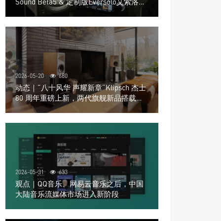
Sound Beta5 & 定制版Eversolo艾索洛
Play音响组合
2026-05-20
680
动态｜”八十风华 声耀新章“Klipsch 杰士
80 周年重磅上新，两代旗舰新品搭载硬
核配置音质再升级
2026-05-31
633
观点｜QQ音乐、网易云音乐之后，中国
大陆音乐流媒体市场进入新阶段