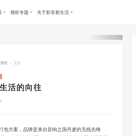
活
视听专题
关于影音新生活
X 潮流
›
正文
范
质生活的向往
0
打包方案，品牌是来自音响之国丹麦的无线先锋