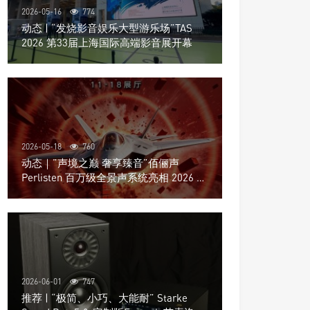
2026-05-16
774
动态 | “发烧影音娱乐大型游乐场”TAS
2026 第33届上海国际高端影音展开幕
2026-05-18
760
动态｜”声境之巅 奢享臻音”佰俪声
Perlisten 百万级全景声系统亮相 2026 北
京国际音响展
2026-06-01
747
推荐 | “极简、小巧、大能耐” Starke