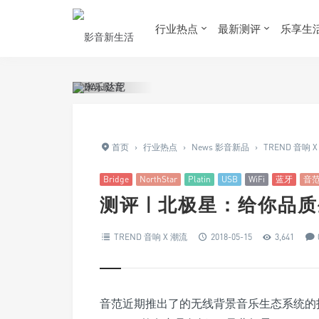
行业热点
最新测评
乐享生
首页
›
行业热点
›
News 影音新品
›
TREND 音响 
Bridge
NorthStar
Platin
USB
WiFi
蓝牙
音
测评 | 北极星：给你品
TREND 音响 X 潮流
2018-05-15
3,641
音范近期推出了的无线背景音乐生态系统的