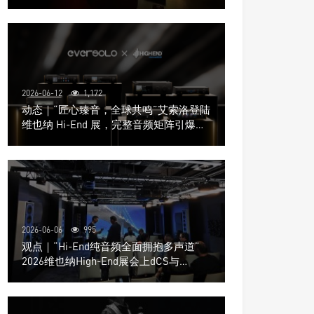
道极致影院
2026-06-12
1,172
动态｜“匠心臻音，全球共鸣”艾索洛登陆
维也纳 Hi-End 展，完整音频矩阵引爆关
注
2026-06-06
995
观点｜“Hi-End纯音频全面拥抱多声道”
2026维也纳High-End展会上dCS与
Trinnov Audio搭建多声道演示系统