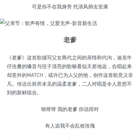
可是你不在我身旁 托清风捎去安康
老爹
《老爹》这首歌描写父女两代之间的亲情和代沟，迪克牛
仔沧桑的嗓音与弦子清亮的歌喉看似天差地远，合唱起来
却意外的MATCH，或许已为人父的他，创作这首歌意义非
凡。传达出前所未见的温柔老爹，二人对唱是令人意想不
到的新鲜组合。
唉呀呀 我的老爹 你说得对
有人追我不会乱收玫瑰