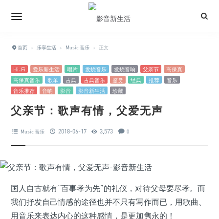
首页
›
乐享生活
›
Music 音乐
›
正文
Hi-Fi
爱乐新生活
唱片
发烧音乐
发烧音响
父亲节
高保真
高保真音乐
歌单
古典
古典音乐
鉴赏
经典
推荐
音乐
音乐推荐
音响
影音
影音新生活
珍藏
父亲节：歌声有情，父爱无声
2018-06-17
3,573
Music 音乐
0
国人自古就有“百事孝为先”的礼仪，对待父母要尽孝。而
我们抒发自己情感的途径也并不只有写作而已，用歌曲、
用音乐来表达内心的这种感情，是更加隽永的！