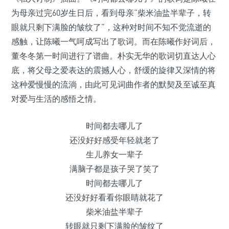
为母亲过完60岁生日后，看到母亲“柴米油盐半辈子，转
眼就只剩下满脸的皱纹了”，这种对时间不知不觉流逝的
感触，让陈曦一气呵成写出了歌词。而在陈曦作好词后，
董冬冬第一时间进行了谱曲。朴实无华的歌词切直达人心
底，将父母之爱表达的震撼人心，舒缓的旋律又深情的将
这种爱慢慢的流淌，由此可见词曲作者的默契及至诚至真
对爱与生活的感悟之情。
时间都去哪儿了
还没好好感受年轻就老了
生儿养女一辈子
满脑子都是孩子哭了笑了
时间都去哪儿了
还没好好看看你眼睛就花了
柴米油盐半辈子
转眼就只剩下满脸的皱纹了