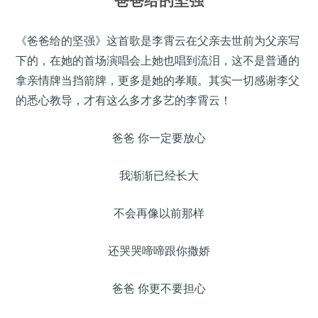
爸爸给的坚强
《爸爸给的坚强》这首歌是李霄云在父亲去世前为父亲写
下的，在她的首场演唱会上她也唱到流泪，这不是普通的
拿亲情牌当挡箭牌，更多是她的孝顺。其实一切感谢李父
的悉心教导，才有这么多才多艺的李霄云！
爸爸 你一定要放心
我渐渐已经长大
不会再像以前那样
还哭哭啼啼跟你撒娇
爸爸 你更不要担心