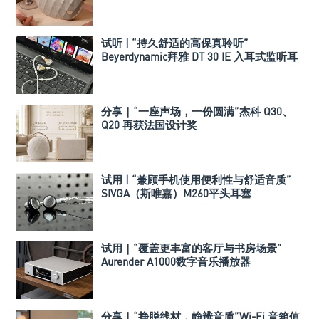
试听 | “持久舒适的高保真聆听”
Beyerdynamic拜雅 DT 30 IE 入耳式监听耳
机
分享｜“一座声场，一份圆满”杰科 Q30、
Q20 再获法国设计奖
试用 | “兼顾手机使用便利性与舒适音质”
SIVGA（斯唯嘉）M260平头耳塞
试用｜“覆盖更丰富的客厅与书房场景”
Aurender A1000数字音乐播放器
分享｜“挣脱线材，静辨音质”Wi-Fi 音箱值