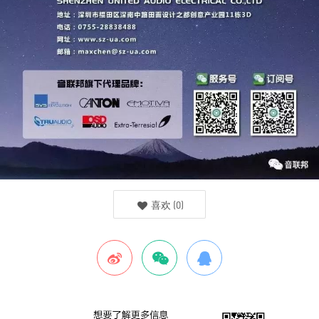
喜欢
(
0
)