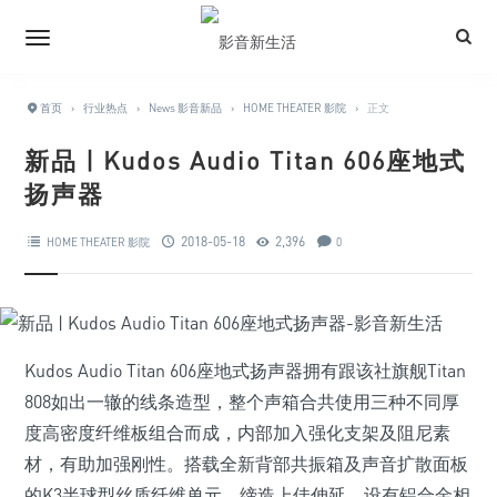
首页
›
行业热点
›
News 影音新品
›
HOME THEATER 影院
›
正文
新品 | Kudos Audio Titan 606座地式
扬声器
2018-05-18
2,396
HOME THEATER 影院
0
Kudos Audio Titan 606座地式扬声器拥有跟该社旗舰Titan
808如出一辙的线条造型，整个声箱合共使用三种不同厚
度高密度纤维板组合而成，内部加入强化支架及阻尼素
材，有助加强刚性。搭载全新背部共振箱及声音扩散面板
的K3半球型丝质纤维单元，缔造上佳伸延。设有铝合金相