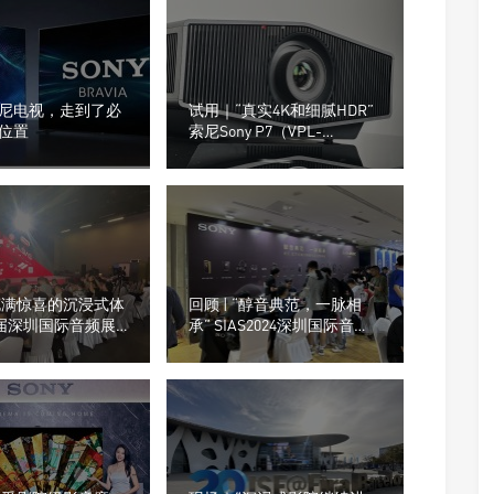
尼电视，走到了必
试用｜“真实4K和细腻HDR”
位置
索尼Sony P7（VPL-
XW5100）超高清投影机
“充满惊喜的沉浸式体
回顾 | “醇音典范，一脉相
8届深圳国际音频展
承” SIAS2024深圳国际音频
在深圳深业上城隆重拉
展，SONY索尼全系列随身听
与耳机产品亮相！