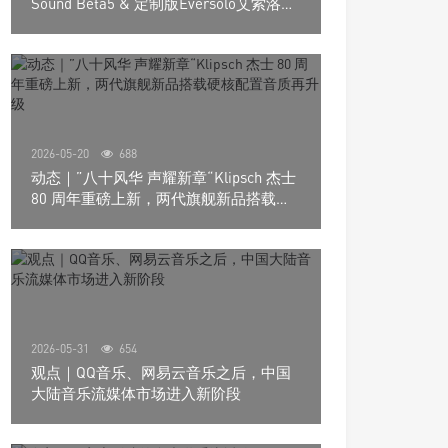
Sound Beta5 & 定制版Eversolo艾索洛
Play音响组合
2026-05-20
688
动态｜”八十风华 声耀新章“Klipsch 杰士
80 周年重磅上新，两代旗舰新品搭载硬
核配置音质再升级
2026-05-31
654
观点｜QQ音乐、网易云音乐之后，中国
大陆音乐流媒体市场进入新阶段