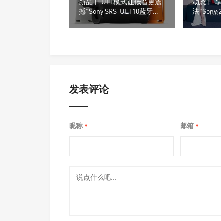
新品 | “ULT模式让低音更震
动态 | 
撼”Sony SRS-ULT10蓝牙音
法”Sony 
箱
列登台
发表评论
昵称
邮箱
*
*