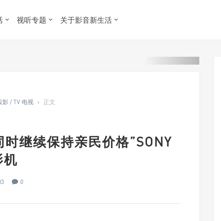
活
视听专题
关于影音新生活
投影 / TV 电视
›
正文
同时继续保持亲民价格”SONY
影机
03
0