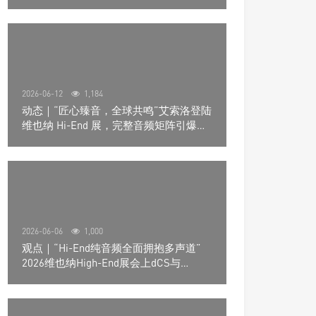
道极致影院
2026-06-12
1,184
动态｜“匠心臻音，全球共鸣”艾索洛登陆
维也纳 Hi-End 展，完整音频矩阵引爆关
注
2026-06-06
1,000
观点｜“Hi-End纯音频全面拥抱多声道”
2026维也纳High-End展会上dCS与
Trinnov Audio搭建多声道演示系统