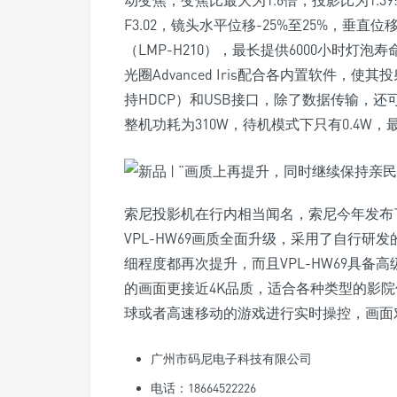
动变焦，变焦比最大为1.6倍，投影比为1.39:1至2
F3.02，镜头水平位移-25%至25%，垂直
（LMP-H210），最长提供6000小时灯泡寿命
光圈Advanced Iris配合各内置软件，
持HDCP）和USB接口，除了数据传输，
整机功耗为310W，待机模式下只有0.4W，最
索尼投影机在行内相当闻名，索尼今年发布了
VPL-HW69画质全面升级，采用了自行研
细程度都再次提升，而且VPL-HW69具备高级
的画面更接近4K品质，适合各种类型的影院
球或者高速移动的游戏进行实时操控，画面
广州市码尼电子科技有限公司
电话：18664522226