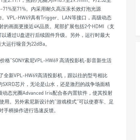
.11:1，焦距/光圈为f=18.7至29.7mm、F/2.52至
位移-71%至71%。内采用耐久高压汞长效灯泡光源
。VPL-HW69具有Trigger、LAN等接口，高级动态
使其投射的画面更接近4K品质。尾部扩展包括2个HDMI（支
还可以通过U盘进行后续固件升级。另外，运行时最大
大运行噪音为22dBa。
全新VPL-HW69高清投影机，跟以往的型号相比
发的SXRD芯片，无论是山水，还是激烈的战争场面精
动态光圈Advanced Iris配合各内置软件，使其投射
使用。另外索尼新设计的“游戏模式”可以使赛车、足
对手柄操作进行迅速反馈。