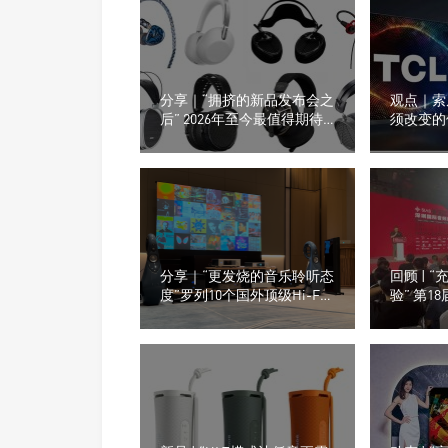
分享｜“拥挤的新品发布会之
观点｜索
后” 2026年至今最值得期待
须改变的
的8款耳机产品
分享｜“更发烧的音乐聆听态
回顾 | 
度”罗列10个国外顶级Hi-Fi
验” 第1
数字音频播放器品牌
SIAS
开帷幕