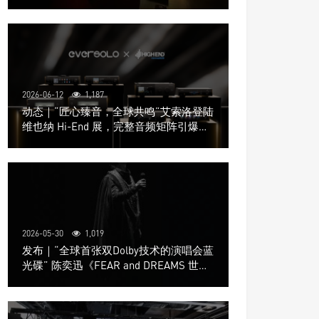
道极致影院
2026-06-12
1,187
动态｜“匠心臻音，全球共鸣”艾索洛登陆
维也纳 Hi-End 展，完整音频矩阵引爆关
注
2026-05-30
1,019
发布｜“全球首张双Dolby技术的演唱会蓝
光碟” 陈奕迅《FEAR and DREAMS 世界
巡回演唱会》4K UHD BD新品发布会