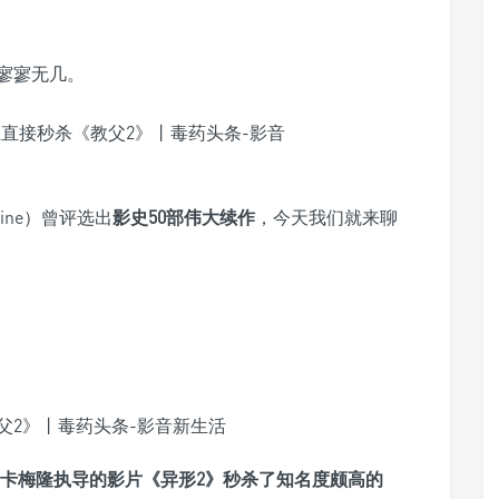
寥寥无几。
zine）曾评选出
影史50部伟大续作
，今天我们就来聊
·卡梅隆执导的影片《异形2》秒杀了知名度颇高的