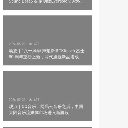
Sound Beta5 & 定制版Eversolo艾索洛
Play音响组合
2026-05-20
692
动态｜”八十风华 声耀新章“Klipsch 杰士
80 周年重磅上新，两代旗舰新品搭载硬
核配置音质再升级
2026-05-31
659
观点｜QQ音乐、网易云音乐之后，中国
大陆音乐流媒体市场进入新阶段