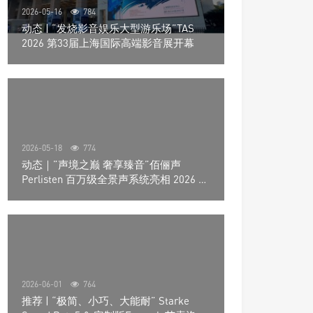
2026-05-16
784
动态 | “发烧影音娱乐大型游乐场”TAS
2026 第33届上海国际高端影音展开幕
2026-05-18
774
动态｜”声境之巅 奢享臻音”佰俪声
Perlisten 百万级全景声系统亮相 2026 北
京国际音响展
2026-06-01
764
推荐 | “极简、小巧、大能耐” Starke