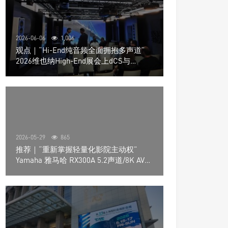
2026-06-06
1,006
观点｜“Hi-End纯音频全面拥抱多声道”
2026维也纳High-End展会上dCS与
Trinnov Audio搭建多声道演示系统
2026-05-29
865
推荐｜“重新掌握轻量化影院主动权”
Yamaha 雅马哈 RX300A 5.2声道/8K AV放
大器