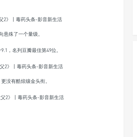
向悬殊了一个量级。
9.1，名列豆瓣最佳第49位。
，更没有酷炫镶金头衔。