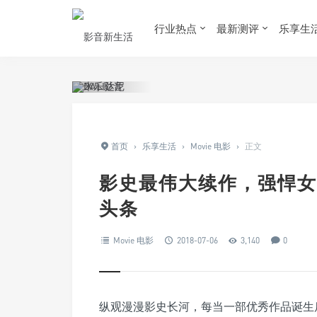
行业热点
最新测评
乐享生
首页
›
乐享生活
›
Movie 电影
›
正文
影史最伟大续作，强悍女
头条
Movie 电影
2018-07-06
3,140
0
纵观漫漫影史长河，每当一部优秀作品诞生