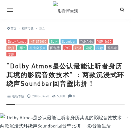
首页
›
视听专题
›
正文
Dolby Atmos
HT-ST5000
Sony
Soundbar
YAMAHA
YSP-5600
比拼
测评
杜比全景声
回音壁
介绍
评分
索尼
推荐
雅马哈
专题
“Dolby Atmos是公认最能让听者身历
其境的影院音效技术” ：两款沉浸式环
绕声Soundbar回音壁比拼！
2018-07-28
5,180
视听专题
0