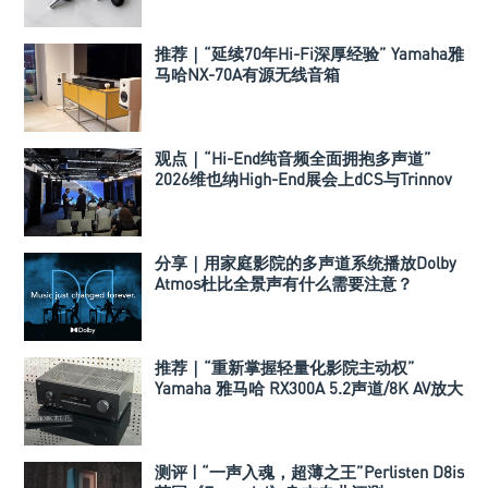
推荐｜“延续70年Hi-Fi深厚经验” Yamaha雅
马哈NX-70A有源无线音箱
观点｜“Hi-End纯音频全面拥抱多声道”
2026维也纳High-End展会上dCS与Trinnov
Audio搭建多声道演示系统
分享｜用家庭影院的多声道系统播放Dolby
Atmos杜比全景声有什么需要注意？
推荐｜“重新掌握轻量化影院主动权”
Yamaha 雅马哈 RX300A 5.2声道/8K AV放大
器
测评 | “一声入魂，超薄之王”Perlisten D8is