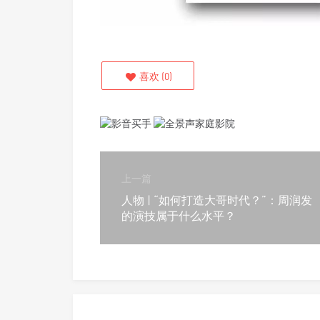
喜欢
(
0
)
上一篇
人物 | “如何打造大哥时代？”：周润发
的演技属于什么水平？