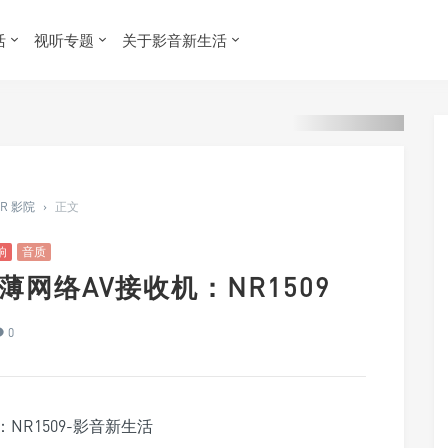
活
视听专题
关于影音新生活
ER 影院
›
正文
响
音质
薄网络AV接收机：NR1509
0