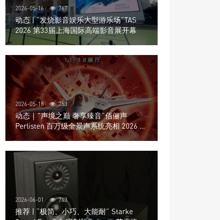
2026-05-16
767
动态 | “发烧影音娱乐大型游乐场”TAS
2026 第33届上海国际高端影音展开幕
2026-05-18
753
动态｜”声境之巅 奢享臻音”佰俪声
Perlisten 百万级全景声系统亮相 2026 北
京国际音响展
2026-06-01
743
推荐 | “极简、小巧、大能耐” Starke