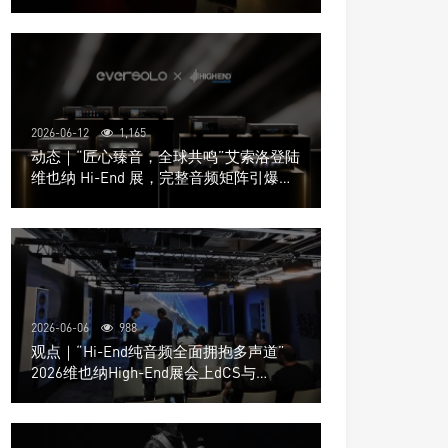
道极致影院
2026-06-12
1,165
动态｜“匠心臻音，全球共鸣”艾索洛登陆
维也纳 Hi-End 展，完整音频矩阵引爆关
注
2026-06-06
988
观点｜“Hi-End纯音频全面拥抱多声道”
2026维也纳High-End展会上dCS与
Trinnov Audio搭建多声道演示系统