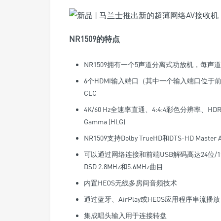
NR1509的特点
NR1509拥有一个5声道分离式功放机，每声道50W（8
6个HDMI输入端口（其中一个输入端口位于前面
CEC
4K/60 Hz全速率直通、4:4:4彩色分辨率、HDR10和
Gamma (HLG)
NR1509支持Dolby TrueHD和DTS-HD Maste
可以通过网络连接和前端USB解码高达24位/19
DSD 2.8MHz和5.6MHz曲目
内置HEOS无线多房间音频技术
通过蓝牙、AirPlay或HEOS应用程序串流播放
集成唱头输入用于连接转盘