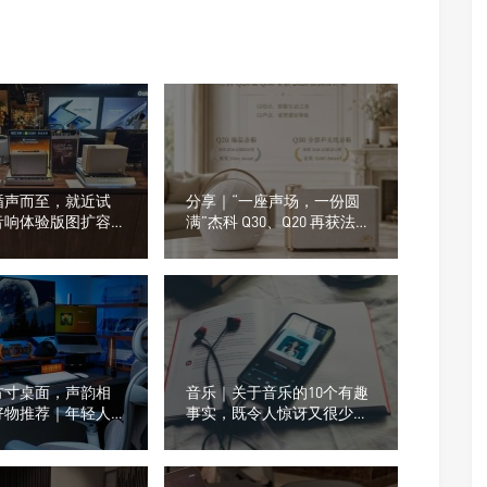
循声而至，就近试
分享｜“一座声场，一份圆
音响体验版图扩容，
满”杰科 Q30、Q20 再获法国
在不在你身边
设计奖
方寸桌面，声韵相
音乐｜关于音乐的10个有趣
好物推荐｜年轻人的
事实，既令人惊讶又很少被
什么越来越流行这
提及