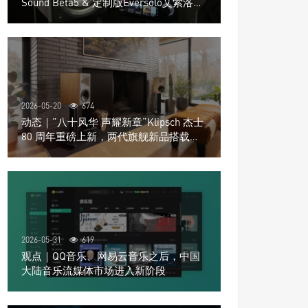
Sound Beta5 & 定制版Eversolo艾索洛
Play音响组合
2026-05-20
674
动态｜”八十风华 声耀新章“Klipsch 杰士
80 周年重磅上新，两代旗舰新品搭载硬
核配置音质再升级
2026-05-31
619
观点｜QQ音乐、网易云音乐之后，中国
大陆音乐流媒体市场进入新阶段