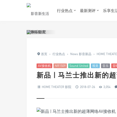
行业热点
最新测评
乐享生
首页
›
行业热点
›
News 影音新品
›
HOME THEAT
AV接收机
NR1509
Sound United
视觉
音乐
音
新品 | 马兰士推出新的超
HOME THEATER 影院
2018-07-26
3,054