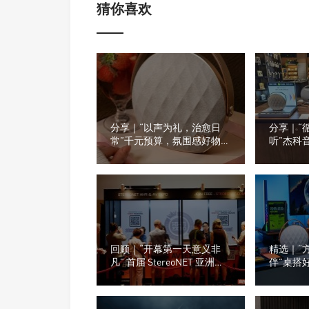
猜你喜欢
分享｜“以声为礼，治愈日
分享｜“
常”千元预算，氛围感好物推
听”杰科
荐
看看门店
回顾｜“开幕第一天意义非
精选｜“
凡” 首届 StereoNET 亚洲高
伴”桌搭
级音响及视听展
桌面，为
种音箱？