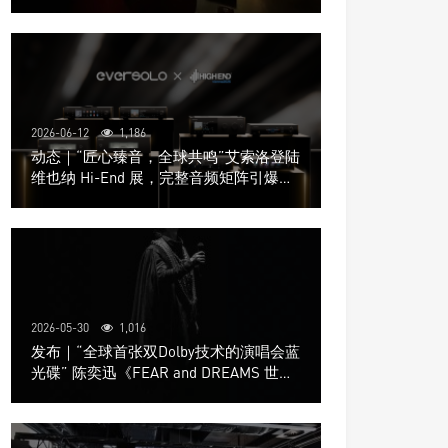
道极致影院
2026-06-12
1,186
动态｜“匠心臻音，全球共鸣”艾索洛登陆
维也纳 Hi-End 展，完整音频矩阵引爆关
注
2026-05-30
1,016
发布｜“全球首张双Dolby技术的演唱会蓝
光碟” 陈奕迅《FEAR and DREAMS 世界
巡回演唱会》4K UHD BD新品发布会