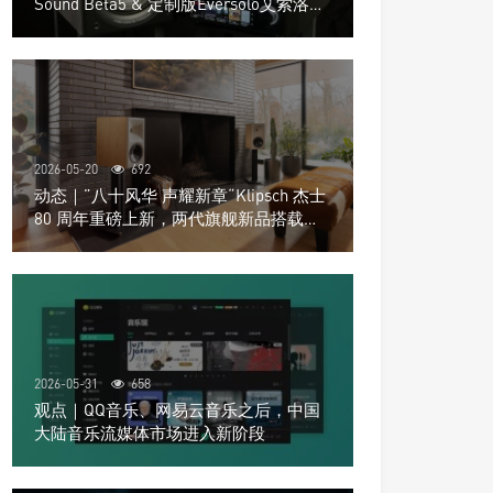
Sound Beta5 & 定制版Eversolo艾索洛
Play音响组合
2026-05-20
692
动态｜”八十风华 声耀新章“Klipsch 杰士
80 周年重磅上新，两代旗舰新品搭载硬
核配置音质再升级
2026-05-31
658
观点｜QQ音乐、网易云音乐之后，中国
大陆音乐流媒体市场进入新阶段