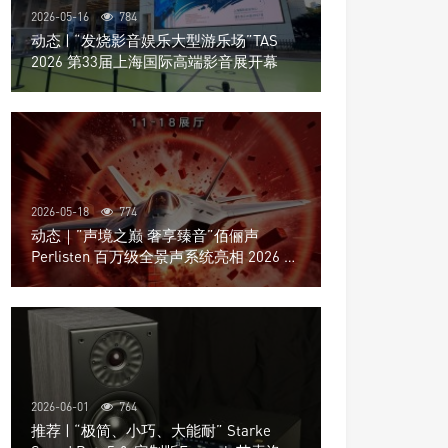
2026-05-16
784
动态 | “发烧影音娱乐大型游乐场”TAS
2026 第33届上海国际高端影音展开幕
2026-05-18
774
动态｜”声境之巅 奢享臻音”佰俪声
Perlisten 百万级全景声系统亮相 2026 北
京国际音响展
2026-06-01
764
推荐 | “极简、小巧、大能耐” Starke