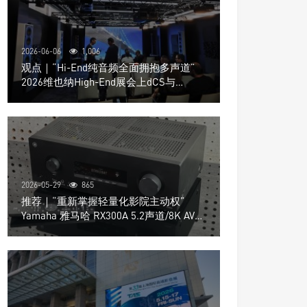
2026-06-06
1,006
观点｜“Hi-End纯音频全面拥抱多声道”
2026维也纳High-End展会上dCS与
Trinnov Audio搭建多声道演示系统
2026-05-29
865
推荐｜“重新掌握轻量化影院主动权”
Yamaha 雅马哈 RX300A 5.2声道/8K AV放
大器