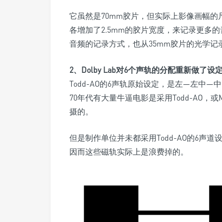
它虽然是70mm胶片，但实际上影像画幅的
各增加了2.5mm的胶片宽度，来记录更多
音频的记录方式，也从35mm胶片的光学
2、Dolby Lab对6个声轨的分配
重新
做了设
Todd-AO的6声轨原始设定，是左—左中
70年代有大量牛逼电影是采用Todd-AO，或MGM
摄的。
但是制作单位并未都采用Todd-AO的6
因而这些磁轨实际上是浪费掉的。