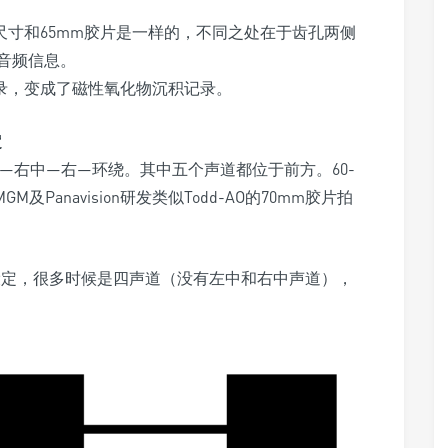
尺寸和65mm胶片是一样的，不同之处在于齿孔两侧
的音频信息。
记录，变成了磁性氧化物沉积记录。
定
—中—右中—右—环绕。其中五个声道都位于前方。60-
及Panavision研发类似Todd-AO的70mm胶片拍
声道设定，很多时候是四声道（没有左中和右中声道），