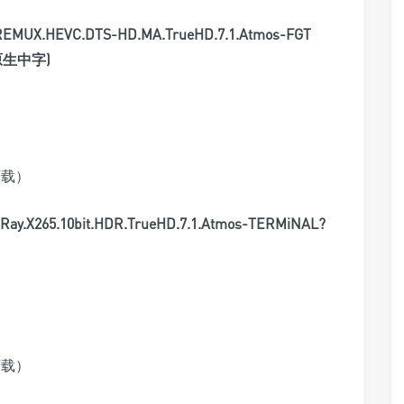
ay.REMUX.HEVC.DTS-HD.MA.TrueHD.7.1.Atmos-FGT
，原生中字)
下载）
luRay.X265.10bit.HDR.TrueHD.7.1.Atmos-TERMiNAL?
下载）