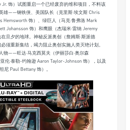
wney Jr. 饰）试图重启一个已经废弃的维和项目，不料该
——钢铁侠、美国队长（克里斯·埃文斯 Chris
s Hemsworth 饰）、绿巨人（马克·鲁弗洛 Mark
tt Johansson 饰）和鹰眼（杰瑞米·雷纳 Jeremy
救危在旦夕的地球。神秘反派奥创（詹姆斯·斯派德
级英雄们必须重新集结，竭力阻止奥创实施人类灭绝计划。
物——旺达·马克西莫夫（伊丽莎白·奥尔森
亚伦·泰勒-约翰逊 Aaron Taylor-Johnson 饰），以及
aul Bettany 饰）。