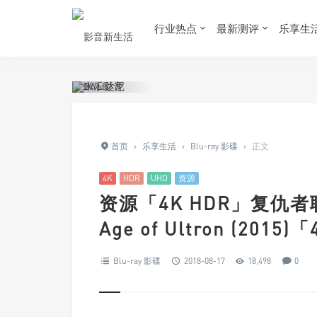
行业热点
最新测评
乐享生
首页
›
乐享生活
›
Blu-ray 影碟
›
正文
4K
HDR
UHD
资源
资源「4K HDR」复仇者联
Age of Ultron (201
Blu-ray 影碟
2018-08-17
18,498
0