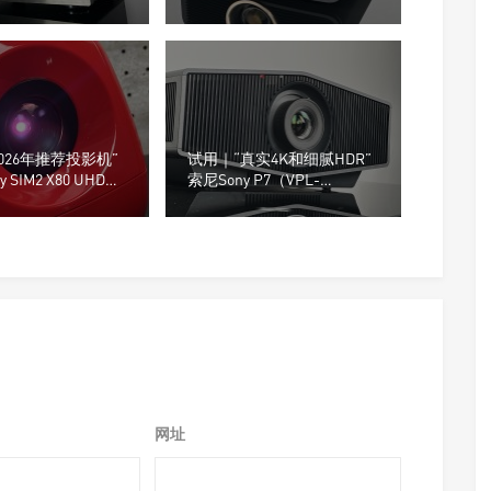
由信号源决定
投影机
026年推荐投影机”
试用｜“真实4K和细腻HDR”
by SIM2 X80 UHD投
索尼Sony P7（VPL-
XW5100）超高清投影机
网址