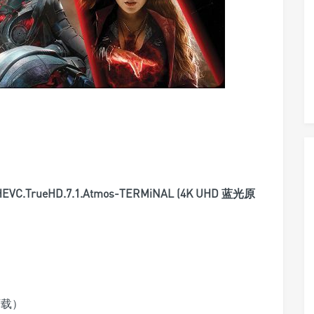
ay.HEVC.TrueHD.7.1.Atmos-TERMiNAL (4K UHD 蓝光原
下载）