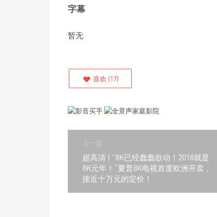
字幕
暂无
喜欢
(
17
)
上一篇
超高清 | “8K已经蠢蠢欲动！2018就是
8K元年！”夏普8K电视首度欧洲开卖，
接近十万元的定价！