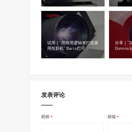
的，从来不只是投影机
限，往往
试用｜“用商用逻辑来打造家
分享｜“2
用投影机” Barco巴可
Domino 
Heimdall+ 4K UHD 3色激光
影机
投影机
发表评论
昵称
邮箱
*
*