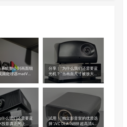
从系统整合到画面细
分享｜“为什么我们还需要蓝
视频处理器madVR
光机？”当画面尺寸被放大，
功能亮相ISE2026
信号源的重要性才真正显现
为什么我们还需要蓝
试用｜“独立影音室的优质选
4K投影真正的上
择”JVC DLA-N888 超高清4K