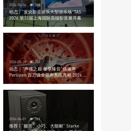
2026-05-16
768
动态 | “发烧影音娱乐大型游乐场”TAS
2026 第33届上海国际高端影音展开幕
2026-05-18
753
动态｜”声境之巅 奢享臻音”佰俪声
Perlisten 百万级全景声系统亮相 2026 北
京国际音响展
2026-06-01
743
推荐 | “极简、小巧、大能耐” Starke