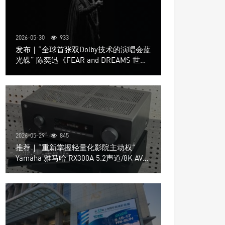
2026-05-30
933
发布｜“全球首张双Dolby技术的演唱会蓝
光碟” 陈奕迅《FEAR and DREAMS 世界
巡回演唱会》4K UHD BD新品发布会
2026-05-29
845
推荐｜“重新掌握轻量化影院主动权”
Yamaha 雅马哈 RX300A 5.2声道/8K AV放
大器