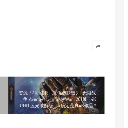
下一篇
资源「4K HDR」复仇者联盟3：无限战
争 Avengers: Infinity War (2018)「4K
UHD 蓝光破解版」#确定是真4K作品#