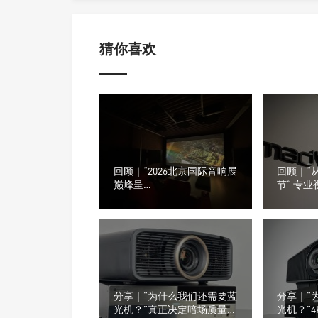
猜你喜欢
回顾｜“2026北京国际音响展
回顾｜“
巅峰呈
节“ 专业
现”Trinnov+SIM2+Aperion打
Labs全新
造17.8.11声道极致影院
分享｜“为什么我们还需要蓝
分享｜“
光机？”真正决定暗场质量
光机？”