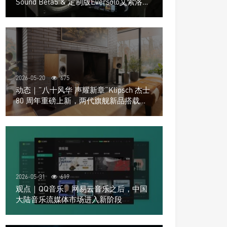
Sound Beta5 & 定制版Eversolo艾索洛
Play音响组合
2026-05-20
675
动态｜”八十风华 声耀新章“Klipsch 杰士
80 周年重磅上新，两代旗舰新品搭载硬
核配置音质再升级
2026-05-31
619
观点｜QQ音乐、网易云音乐之后，中国
大陆音乐流媒体市场进入新阶段