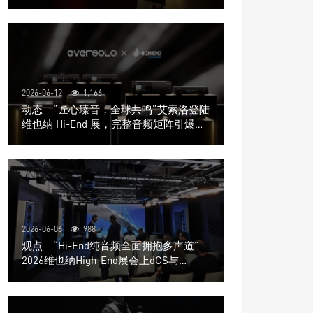
道极致影院
2026-06-12
1,166
动态｜“匠心臻音，全球共鸣”艾索洛登陆
维也纳 Hi-End 展，完整音频矩阵引爆关
注
2026-06-06
988
观点｜“Hi-End纯音频全面拥抱多声道”
2026维也纳High-End展会上dCS与
Trinnov Audio搭建多声道演示系统