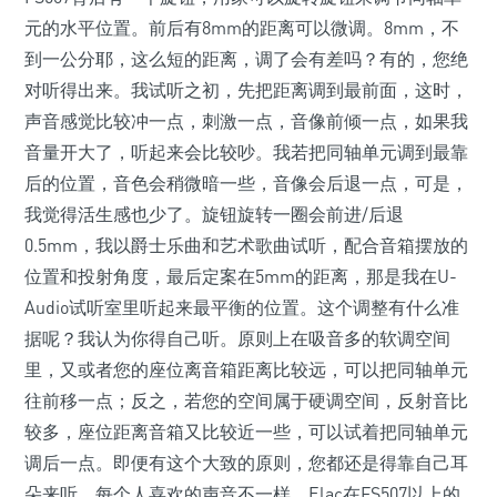
元的水平位置。前后有8mm的距离可以微调。8mm，不
到一公分耶，这么短的距离，调了会有差吗？有的，您绝
对听得出来。我试听之初，先把距离调到最前面，这时，
声音感觉比较冲一点，刺激一点，音像前倾一点，如果我
音量开大了，听起来会比较吵。我若把同轴单元调到最靠
后的位置，音色会稍微暗一些，音像会后退一点，可是，
我觉得活生感也少了。旋钮旋转一圈会前进/后退
0.5mm，我以爵士乐曲和艺术歌曲试听，配合音箱摆放的
位置和投射角度，最后定案在5mm的距离，那是我在U-
Audio试听室里听起来最平衡的位置。这个调整有什么准
据呢？我认为你得自己听。原则上在吸音多的软调空间
里，又或者您的座位离音箱距离比较远，可以把同轴单元
往前移一点；反之，若您的空间属于硬调空间，反射音比
较多，座位距离音箱又比较近一些，可以试着把同轴单元
调后一点。即便有这个大致的原则，您都还是得靠自己耳
朵来听，每个人喜欢的声音不一样，Elac在FS507以上的