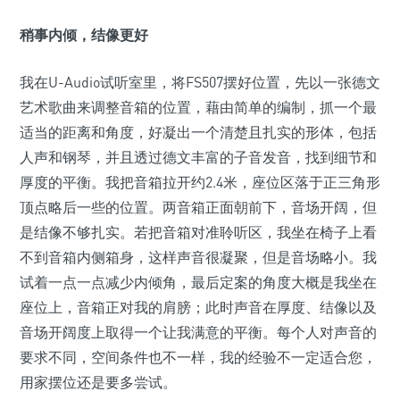
稍事内倾，结像更好
我在U-Audio试听室里，将FS507摆好位置，先以一张德文
艺术歌曲来调整音箱的位置，藉由简单的编制，抓一个最
适当的距离和角度，好凝出一个清楚且扎实的形体，包括
人声和钢琴，并且透过德文丰富的子音发音，找到细节和
厚度的平衡。我把音箱拉开约2.4米，座位区落于正三角形
顶点略后一些的位置。两音箱正面朝前下，音场开阔，但
是结像不够扎实。若把音箱对准聆听区，我坐在椅子上看
不到音箱内侧箱身，这样声音很凝聚，但是音场略小。我
试着一点一点减少内倾角，最后定案的角度大概是我坐在
座位上，音箱正对我的肩膀；此时声音在厚度、结像以及
音场开阔度上取得一个让我满意的平衡。每个人对声音的
要求不同，空间条件也不一样，我的经验不一定适合您，
用家摆位还是要多尝试。