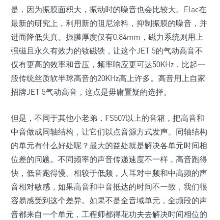
是，因为振膜面积大，振动时的噪音也会比较大。Elac在
最新的研究上，利用新的阻尼涂料，抑制振膜的噪音，并
进而降低失真。振膜厚度仅有0.84mm，磁力系统则用上
强磁且永久有效力的钕磁铁，让这个JET 5的气动高音不
仅有更高的效率和音压，频率响应更可达50KHz，比起一
般传统丝质软半球高音的20KHz高上许多。高音用上自家
招牌JET 5气动高音，这点是毋庸置疑的选择。
但是，不同于其他小老弟，FS507以上的音箱，把高音和
中音做成同轴结构，让它们以点音源方式发声。同轴结构
的单元有什么好处呢？最大的益处就是解决各单元时间相
位差的问题。不同频率的声音传递速度不一样，高音跑得
快，低音跑得慢。相较于低频，人耳对中频和中高频的声
音相对敏感，如果高音和中音抵达的时间不一致，我们很
容易感受到这个差异。如果不是全音域单元，全频段的声
音都来自一个单元，工程师都得花功夫去解决时间相位的