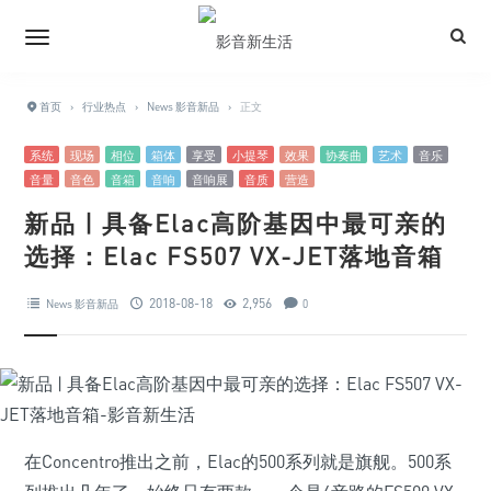
首页
›
行业热点
›
News 影音新品
›
正文
系统
现场
相位
箱体
享受
小提琴
效果
协奏曲
艺术
音乐
音量
音色
音箱
音响
音响展
音质
营造
新品 | 具备Elac高阶基因中最可亲的
选择：Elac FS507 VX-JET落地音箱
2018-08-18
2,956
News 影音新品
0
在Concentro推出之前，Elac的500系列就是旗舰。500系