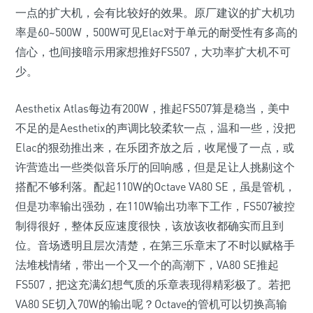
一点的扩大机，会有比较好的效果。原厂建议的扩大机功
率是60~500W，500W可见Elac对于单元的耐受性有多高的
信心，也间接暗示用家想推好FS507，大功率扩大机不可
少。
Aesthetix Atlas每边有200W，推起FS507算是稳当，美中
不足的是Aesthetix的声调比较柔软一点，温和一些，没把
Elac的狠劲推出来，在乐团齐放之后，收尾慢了一点，或
许营造出一些类似音乐厅的回响感，但是足让人挑剔这个
搭配不够利落。配起110W的Octave VA80 SE，虽是管机，
但是功率输出强劲，在110W输出功率下工作，FS507被控
制得很好，整体反应速度很快，该放该收都确实而且到
位。音场透明且层次清楚，在第三乐章末了不时以赋格手
法堆栈情绪，带出一个又一个的高潮下，VA80 SE推起
FS507，把这充满幻想气质的乐章表现得精彩极了。若把
VA80 SE切入70W的输出呢？Octave的管机可以切换高输