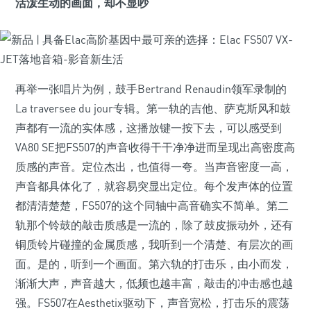
活泼生动的画面，却不显吵
再举一张唱片为例，鼓手Bertrand Renaudin领军录制的
La traversee du jour专辑。第一轨的吉他、萨克斯风和鼓
声都有一流的实体感，这播放键一按下去，可以感受到
VA80 SE把FS507的声音收得干干净净进而呈现出高密度高
质感的声音。定位杰出，也值得一夸。当声音密度一高，
声音都具体化了，就容易突显出定位。每个发声体的位置
都清清楚楚，FS507的这个同轴中高音确实不简单。第二
轨那个铃鼓的敲击质感是一流的，除了鼓皮振动外，还有
铜质铃片碰撞的金属质感，我听到一个清楚、有层次的画
面。是的，听到一个画面。第六轨的打击乐，由小而发，
渐渐大声，声音越大，低频也越丰富，敲击的冲击感也越
强。FS507在Aesthetix驱动下，声音宽松，打击乐的震荡