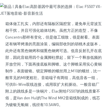
箱体做工扎实，内部还有隔板区隔腔室，避免单元背波互
相干扰，并且可强化箱体结构。虽然方正的造型，不像
Concentro那样有变化，但是做工细致，很是耐看。表面
还有钢琴烤漆的亮面涂装，编辑部收到的胡桃木皮版本，
此外还有黑色钢烤和烟熏色钢烤可选。低音反射孔开在底
部，因此音箱用四个金属脚柱撑起，留下一个释放低频的
开放空间，下面再接底板和脚锥。这个脚锥采用实心黄铜
制作，表面镀铬。锁定脚锥的螺丝用上M10的螺丝，比一
般常见的M8更粗壮。音箱端子有两组，高低音各一组，
可供Bi-Wire双线连接，或用双扩大机驱动。一般音箱厂
附上的跳线多是一块铜片，Elac附给FS507的跳线质量不
俗，是Van den Hul的The Wind MK2音箱线制成的，线芯
为镀银无氧铜，线径有10.5AWG。