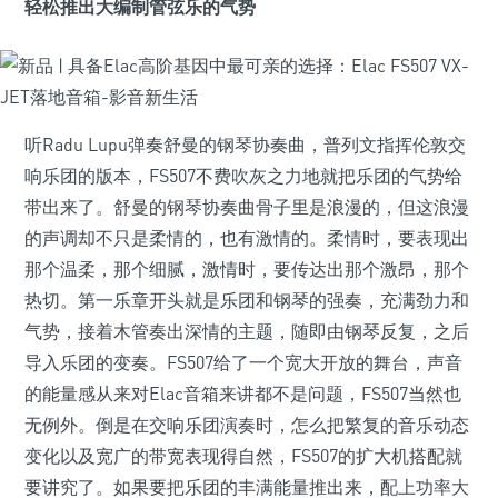
轻松推出大编制管弦乐的气势
听Radu Lupu弹奏舒曼的钢琴协奏曲，普列文指挥伦敦交
响乐团的版本，FS507不费吹灰之力地就把乐团的气势给
带出来了。舒曼的钢琴协奏曲骨子里是浪漫的，但这浪漫
的声调却不只是柔情的，也有激情的。柔情时，要表现出
那个温柔，那个细腻，激情时，要传达出那个激昂，那个
热切。第一乐章开头就是乐团和钢琴的强奏，充满劲力和
气势，接着木管奏出深情的主题，随即由钢琴反复，之后
导入乐团的变奏。FS507给了一个宽大开放的舞台，声音
的能量感从来对Elac音箱来讲都不是问题，FS507当然也
无例外。倒是在交响乐团演奏时，怎么把繁复的音乐动态
变化以及宽广的带宽表现得自然，FS507的扩大机搭配就
要讲究了。如果要把乐团的丰满能量推出来，配上功率大