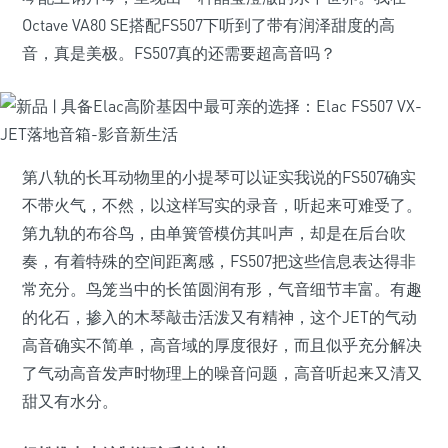
Octave VA80 SE搭配FS507下听到了带有润泽甜度的高
音，真是美极。FS507真的还需要超高音吗？
第八轨的长耳动物里的小提琴可以证实我说的FS507确实
不带火气，不然，以这样写实的录音，听起来可难受了。
第九轨的布谷鸟，由单簧管模仿其叫声，却是在后台吹
奏，有着特殊的空间距离感，FS507把这些信息表达得非
常充分。鸟笼当中的长笛圆润有形，气音细节丰富。有趣
的化石，掺入的木琴敲击活泼又有精神，这个JET的气动
高音确实不简单，高音域的厚度很好，而且似乎充分解决
了气动高音发声时物理上的噪音问题，高音听起来又清又
甜又有水分。