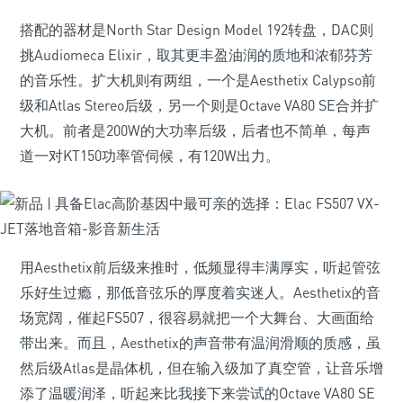
搭配的器材是North Star Design Model 192转盘，DAC则
挑Audiomeca Elixir，取其更丰盈油润的质地和浓郁芬芳
的音乐性。扩大机则有两组，一个是Aesthetix Calypso前
级和Atlas Stereo后级，另一个则是Octave VA80 SE合并扩
大机。前者是200W的大功率后级，后者也不简单，每声
道一对KT150功率管伺候，有120W出力。
用Aesthetix前后级来推时，低频显得丰满厚实，听起管弦
乐好生过瘾，那低音弦乐的厚度着实迷人。Aesthetix的音
场宽阔，催起FS507，很容易就把一个大舞台、大画面给
带出来。而且，Aesthetix的声音带有温润滑顺的质感，虽
然后级Atlas是晶体机，但在输入级加了真空管，让音乐增
添了温暖润泽，听起来比我接下来尝试的Octave VA80 SE