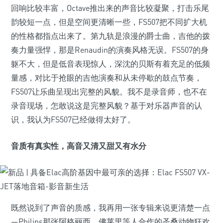
回响比较丰富，Octave推出来的声音比较凝聚，打击乐尾
韵较短一点，但是空间更清晰一些，FS507把不同扩大机
的性格都指点出来了。第九轨是浪漫的爵士曲，吉他的拨
奏力量强悍，那是Renaudin的演奏风格无误。FS507的身
躯不大，但是低音表现惊人，深沈的贝斯有着充足的低频
量感，对比于抢眼的吉他演奏和从未停歇的鼓点节奏，
FS507让乐曲呈现出完整的风貌。我不是录音师，也不在
录音现场，怎敢说这是完整风貌？基于对乐器声音的认
识，我认为FS507已经做得太好了。
音质有真实性，高音又清又甜又有水分
既然说到了声音的质感，我再用一张专辑来说更清楚一点
—Philips那张阿格丽西、佛莱里等人合作的圣桑动物狂欢