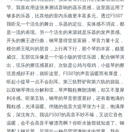
节。我喜欢用这张来测试音响的器乐质感，这里面运用了
够多的乐器，比其他的室内乐曲更丰富多元。透过FS507
我听见一个活生的舞台，乐器的定位、实体感不消说，都
是一流的表现。另一个活生的来源就是乐器的发声质感。
开头的狮王进行曲，钢琴显得堂皇富丽，琴音力量十足，
模仿师王吼叫的琶音，上行再下行，那个琴韵丰富，颇显
威仪。五部弦乐像是一个缩小版的管弦乐团，配合钢琴演
出，弦乐的擦弦感甚好。次轨是公鸡与母鸡，小提琴的擦
弦质感好不好，就听这里。FS507的声音温暖而有厚度，
听起小提琴一点不会刮耳。第三轨野驴和第六轨的袋鼠，
以双钢琴弹出分解和弦，琴声颗粒爽朗清晰，却又不显犀
利冷感。听第五轨，钢琴的琴音密度甚好，还有着饱满的
颗粒感，光泽温暖。伴随的低音大提琴张力十足，饱满厚
实，深沈有力。我说FS507的高音不吵不噪，又说它音色
温暖，会不会高音不够漂亮啊？你听水族馆就知道了。钢
琴配上钢片琴，呈现出一种晶莹澄澈的水中世界。我在